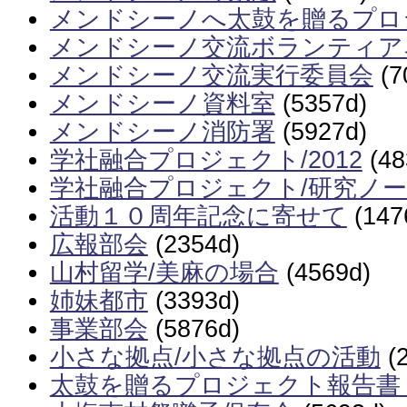
メンドシーノへ太鼓を贈るプロ
メンドシーノ交流ボランティア
メンドシーノ交流実行委員会
(7
メンドシーノ資料室
(5357d)
メンドシーノ消防署
(5927d)
学社融合プロジェクト/2012
(48
学社融合プロジェクト/研究ノー
活動１０周年記念に寄せて
(147
広報部会
(2354d)
山村留学/美麻の場合
(4569d)
姉妹都市
(3393d)
事業部会
(5876d)
小さな拠点/小さな拠点の活動
(2
太鼓を贈るプロジェクト報告書（