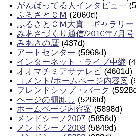
がんばってる人インタビュー
(5
ふるさとＣＭ
(2060d)
ふるさとＣＭ大賞 ギャラリー
みあさづくり通信/2010年7月号
みあさの暦
(437d)
アートセンター
(5968d)
インターネット・ライブ中継
(4
オオマチミアサテレビ
(4601d)
コメント/ホームページ内容案
(
フレンドシップ・パーク
(5928d
ページの棚卸し
(5269d)
ホームページ内容案
(5898d)
メンドシーノ2007
(5856d)
メンドシーノ2008
(5849d)