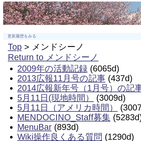
更新履歴をみる
Top
> メンドシーノ
Return to メンドシーノ
2009年の活動記録
(6065d)
2013広報11月号の記事
(437d)
2014広報新年号（1月号）の記
5月11日(現地時間）
(3009d)
5月11日（アメリカ時間）
(3007
MENDOCINO_Staff募集
(5283d
MenuBar
(893d)
Wiki操作良くある質問
(1290d)