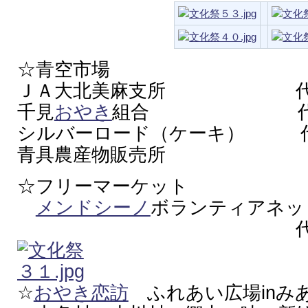
☆青空市場
ＪＡ大北美麻支所 代表
千見
おやき
組合 代表者
シルバーロード（ケーキ） 代
青具農産物販売所
☆フリーマーケット
メンドシーノ
ボランティアネッ
代表者 前
☆
おやき恋訪
ふれあい広場inみ