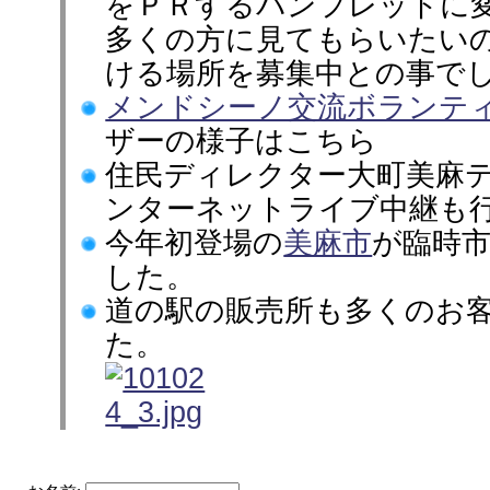
をＰＲするパンフレットに
多くの方に見てもらいたい
ける場所を募集中との事で
メンドシーノ交流ボランテ
ザーの様子はこちら
住民ディレクター大町美麻
ンターネットライブ中継も
今年初登場の
美麻市
が臨時
した。
道の駅の販売所も多くのお
た。