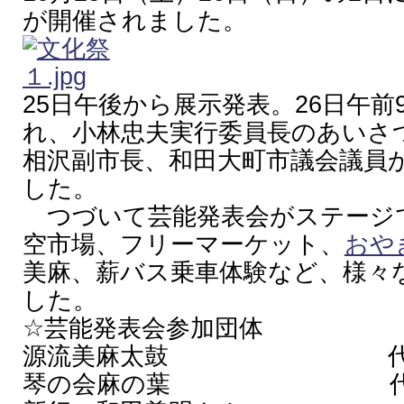
が開催されました。
25日午後から展示発表。26日午
れ、小林忠夫実行委員長のあいさ
相沢副市長、和田大町市議会議員
した。
つづいて芸能発表会がステージ
空市場、フリーマーケット、
おや
美麻、薪バス乗車体験など、様々
した。
☆芸能発表会参加団体
源流美麻太鼓 代表者
琴の会麻の葉 代表者