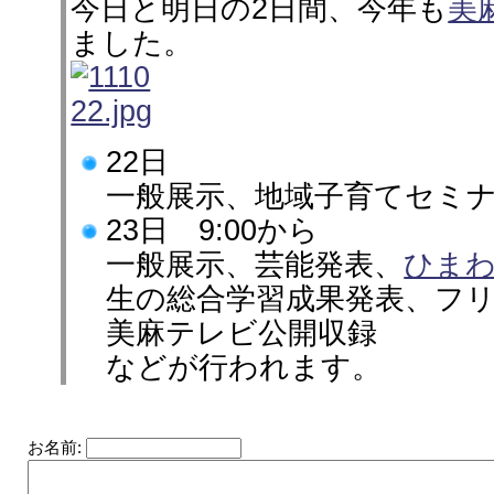
今日と明日の2日間、今年も
美
ました。
22日
一般展示、地域子育てセミ
23日 9:00から
一般展示、芸能発表、
ひま
生の総合学習成果発表、フ
美麻テレビ公開収録
などが行われます。
お名前: