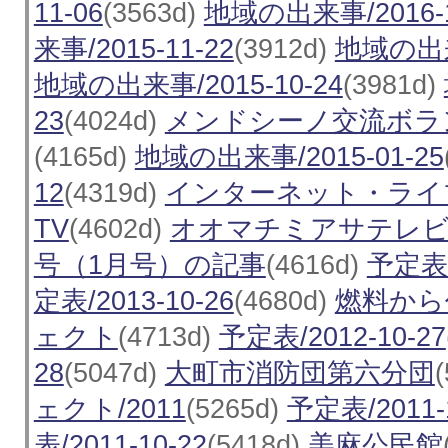
11-06
(3563d)
地域の出来事/2016-1
来事/2015-11-22
(3912d)
地域の出来事
地域の出来事/2015-10-24
(3981d)
23
(4024d)
メンドシーノ交流ボラ
(4165d)
地域の出来事/2015-01-25
12
(4319d)
インターネット・ライ
TV
(4602d)
オオマチミアサテレ
号（1月号）の記事
(4616d)
予定表/2
定表/2013-10-26
(4680d)
燃料から
ェクト
(4713d)
予定表/2012-10-27
28
(5047d)
大町市消防団第六分団
ェクト/2011
(5265d)
予定表/2011-
表/2011-10-22
(5418d)
美麻公民館