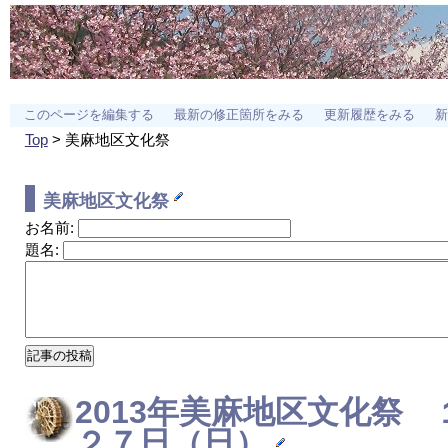
このページを編集する
最新の修正箇所をみる
更新履歴をみる
新
Top
> 美麻地区文化祭
美麻地区文化祭
お名前:
題名:
2013年
美麻地区文化祭
１
２７日（日）