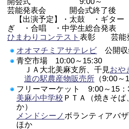
開会式 9:00～
芸能発表会 開会式終了後
【出演予定】・太鼓 ・ギター
ぎ ・合唱 ・中学生総合発表
ひまわりコンテスト
表彰 芸能
オオマチミアサテレビ
公開収録
青空市場 10:00～15:30
ＪＡ大北美麻支所、千見
おや
道の駅農産物販売所
（9:00～1
フリーマーケット 9:00～15：
美麻小中学校
ＰＴＡ（焼きそば
か）
メンドシーノ
ボランティアバザ
ほか