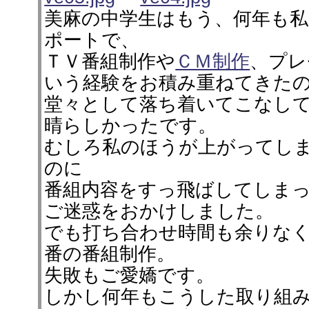
美麻の中学生はもう、何年も
ポートで、
ＴＶ番組制作や
ＣＭ制作
、プレ
いう経験をお積み重ねてきた
堂々として落ち着いてこなし
晴らしかったです。
むしろ私のほうが上がってし
のに
番組内容をすっ飛ばしてしま
ご迷惑をおかけしました。
でも打ち合わせ時間も余りな
番の番組制作。
失敗もご愛嬌です。
しかし何年もこうした取り組