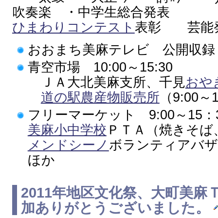
吹奏楽 ・中学生総合発表
ひまわりコンテスト
表彰 芸能
おおまち美麻テレビ 公開収録 1
青空市場 10:00～15:30
ＪＡ大北美麻支所、千見
おや
道の駅農産物販売所
（9:00～1
フリーマーケット 9:00～15：
美麻小中学校
ＰＴＡ（焼きそば
メンドシーノ
ボランティアバザ
ほか
2011年地区文化祭、大町美
加ありがとうございました。