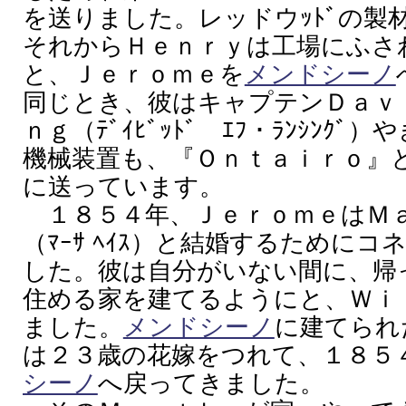
を送りました。レッドウｯﾄﾞの製
それからＨｅｎｒｙは工場にふさ
と、Ｊｅｒｏｍｅを
メンドシーノ
同じとき、彼はキャプテンＤａｖ
ｎｇ（ﾃﾞｲﾋﾞｯﾄﾞ ｴﾌ・ﾗﾝｼﾝｸ
機械装置も、『Ｏｎｔａｉｒｏ』
に送っています。
１８５４年、ＪｅｒｏｍｅはＭａ
（ﾏｰｻ ﾍｲｽ）と結婚するために
した。彼は自分がいない間に、帰
住める家を建てるようにと、Ｗｉ
ました。
メンドシーノ
に建てられ
は２３歳の花嫁をつれて、１８５
シーノ
へ戻ってきました。