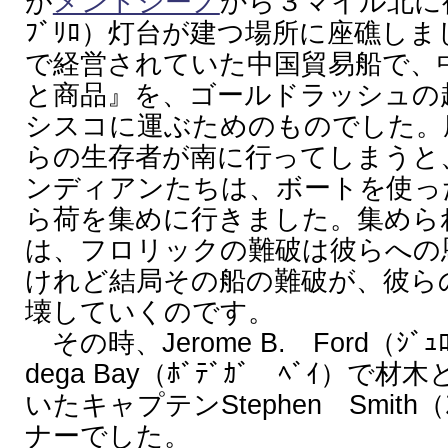
が
メンドシーノ
から３マイル北に行っ
ﾌﾞﾘﾛ）灯台が建つ場所に座礁し
で経営されていた中国貿易船で、
と商品』を、ゴールドラッシュの
シスコに運ぶためのものでした。
らの生存者が南に行ってしまうと
ンディアンたちは、ボートを使っ
ら荷を集めに行きました。集めら
は、フロリックの難破は彼らへの
けれど結局その船の難破が、彼ら
壊していくのです。
その時、Jerome B. Ford（ｼﾞｭﾛ
dega Bay（ﾎﾞﾃﾞｶﾞ ﾍﾞｲ）
いたキャプテンStephen Smith（
ナーでした。