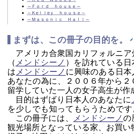
～Ｆｏｒｄ ｈｏｕｓｅ～
～Ｋeｌｌeｙ ｈｏｕｓｅ～
～Ｍａｓｏｎｉｃ Ｈａｌｌ～
まずは、この冊子の目的を。
アメリカ合衆国カリフォルニア
（
メンドシーノ
）を訪れている日
は
メンドシーノ
に興味のある日本
あなたの為に、２００６年から２
留学していた一人の女子高生が作
目的はずばり日本人のあなたに
を少しでも知ってもらうためです
この冊子には、
メンドシーノ
の
観光場所となっている家、お買い