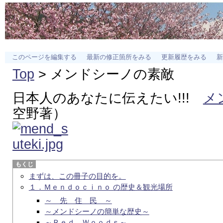
このページを編集する
最新の修正箇所をみる
更新履歴をみる
新
Top
> メンドシーノの素敵
日本人のあなたに伝えたい!!!
メ
空野著）
まずは、この冊子の目的を。
１．Ｍｅｎｄｏｃｉｎｏ の歴史＆観光場所
～ 先 住 民 ～
～メンドシーノの簡単な歴史～
～Ｒｅｄ Ｗｏｏｄｓ～