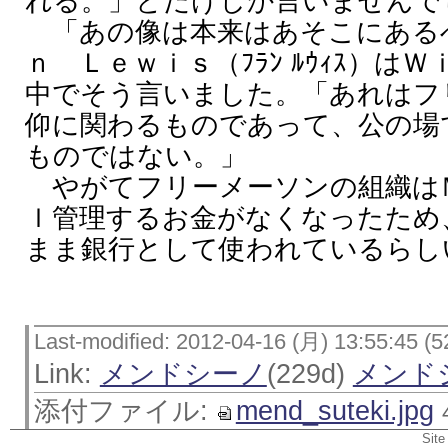
れる。」とだけしか言いませんで
「あの像は本来はあそこにある
ｎ Ｌｅｗｉｓ（ﾌﾗﾝ ﾙｳｨｽ）は
中でそう言いました。「あれはフ
仰に関わるものであって、公の場
ものではない。」
やがてフリーメーソンの組織は
ｌ管理するお金がなくなったため
まま銀行として使われているらし
Last-modified: 2012-04-16 (月) 13:55:45 (5
Link:
メンドシーノ
(229d)
メンドシ
添付ファイル:
mend_suteki.jpg
Site