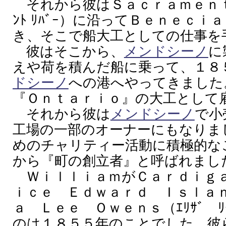
それから彼はＳａｃｒａｍｅｎｔｏ
ﾝﾄ ﾘﾊﾞｰ）に沿ってＢｅｎｅｃｉａ
き、そこで船大工としての仕事を
彼はそこから、
メンドシーノ
に
えや荷を積んだ船に乗って、１８
ドシーノ
への港へやってきました
『Ｏｎｔａｒｉｏ』の大工として
それから彼は
メンドシーノ
で小
工場の一部のオーナーにもなりま
めのチャリティー活動に積極的な
から『町の創立者』と呼ばれまし
ＷｉｌｌｉａｍがＣａｒｄｉｇａｎ（
ｉｃｅ Ｅｄｗａｒｄ Ｉｓｌａ
ａ Ｌｅｅ Ｏｗｅｎｓ（ｴﾘｻﾞ ﾘ
のは１８５５年のことでした。彼