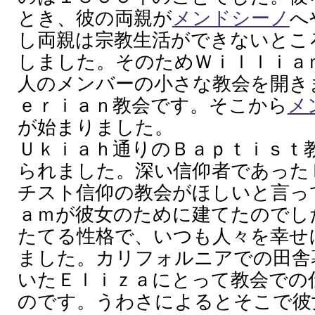
とき、彼の両親が
メンドシーノ
へ
し両親は宗教生活ができないとこ
しました。そのためＷｉｌｌｉａ
人のメンバーの小さな教会を開き
ｅｒｉａｎ教会です。そこから
メ
が始まりました。
Ｕｋｉａｈ通りのＢａｐｔｉｓｔ
られました。深い信仰者であった
チスト信仰の教会がほしいと言っ
ａｍが彼女のために建てたのでし
たてる性格で、いつも人々を幸せ
ました。カリフォルニアでの田舎
いたＥｌｉｚａにとって教会での
のです。うわさによるとそこで彼