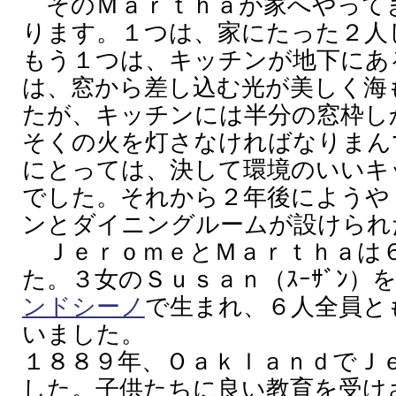
そのＭａｒｔｈａが家へやって
ります。１つは、家にたった２人
もう１つは、キッチンが地下にあ
は、窓から差し込む光が美しく海
たが、キッチンには半分の窓枠し
そくの火を灯さなければなりまん
にとっては、決して環境のいいキ
でした。それから２年後にようや
ンとダイニングルームが設けられ
ＪｅｒｏｍｅとＭａｒｔｈａは
た。３女のＳｕｓａｎ（ｽｰｻﾞﾝ
ンドシーノ
で生まれ、６人全員と
いました。
１８８９年、ＯａｋｌａｎｄでＪ
した。子供たちに良い教育を受け