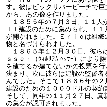
す。彼はビックリバービーチで巨
から、あの像を作りました。
１８５５年の７月３日、１１人が
ｌｌ建設のために集められ、１１
が開かれました。Ｅｒｉｃは組織
物と名づけられました。
１８６５年１２月３０日、彼らは
ｓｓｅｒ（ｳｨﾙﾘｱﾑ ﾍｯｻｰ）に
を建てるか建てないかの投票を行
決まり、次に彼らは建設の監督者
んでした。そこで１８６６年の２
建設のための１０００ドルの契約
そして、同年の１１月２７日、真
の集会が認可されました。