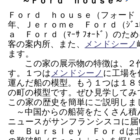
～Ｆｏｒｄ ｈｏｕｓｅ～
Ｆｏｒｄ ｈｏｕｓｅ（フォード
年、Ｊｅｒｏｍｅ Ｆｏｒｄ（ｼﾞｭﾛ
ａ Ｆｏｒｄ（ﾏｰｻ ﾌｫｰﾄﾞ）の
客の案内所、また、
メンドシーノ
ます。
この家の展示物の特徴は、２作
す。１つは
メンドシーノ
に工場を
運んだ船の模型。もう１つは１８
の町の模型です。ぜひ見学してみ
この家の歴史を簡単にご説明しま
～中国からの船荷をたくさん積
ニュースがサンフランシスコに届
ｅ Ｂｕｒｓｌｅｙ Ｆｏｒｄは