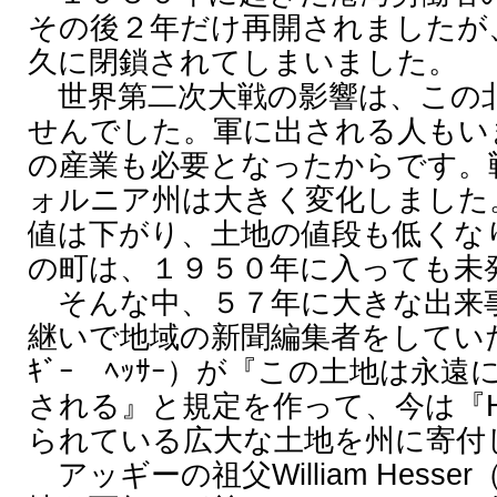
その後２年だけ再開されましたが
久に閉鎖されてしまいました。
世界第二次大戦の影響は、この
せんでした。軍に出される人もい
の産業も必要となったからです。
ォルニア州は大きく変化しました
値は下がり、土地の値段も低くな
の町は、１９５０年に入っても未
そんな中、５７年に大きな出来
継いで地域の新聞編集者をしていたAug
ｷﾞｰ ﾍｯｻｰ）が『この土地は永
される』と規定を作って、今は『Hess
られている広大な土地を州に寄付
アッギーの祖父William Hesser