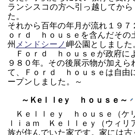
ランシスコの方へ引っ越してから
た。
それから百年の年月が流れ１９７
ｏｒｄ ｈｏｕｓｅを含んだその
州
メンドシーノ
岬公園としました
Ｆｏｒｄ ｈｏｕｓｅが政府に
９８０年。その後展示物が加えら
て、Ｆｏｒｄ ｈｏｕｓｅは自由
ープンしました。～
～Ｋeｌｌeｙ ｈｏｕｓｅ～
Ｋｅｌｌｅｙ ｈｏｕｓｅ（ケ
ｌｉａｍ Ｋｅｌｌｅｙ（ウィリ
族が住んでいた家です。家には古