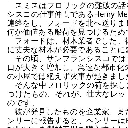
スミスはフロリックの難破の話
シスコの仕事仲間であるHenry Meig
連絡をし、フォードを北へ送りま
何か価値ある船荷を見つけるため
フォードは、材木業者でした。
に丈夫な材木が必要であることに
その頃、サンフランシスコでは
口が大きく増加し、急速な都市化
の小屋では絶えず火事が起きまし
そんな中フロリックの荷を探し
つけたもの、それが、壮大なレッ
のです。
彼が発見したものを企業家、ま
ンリーに報告すると、ヘンリーはE.C.W