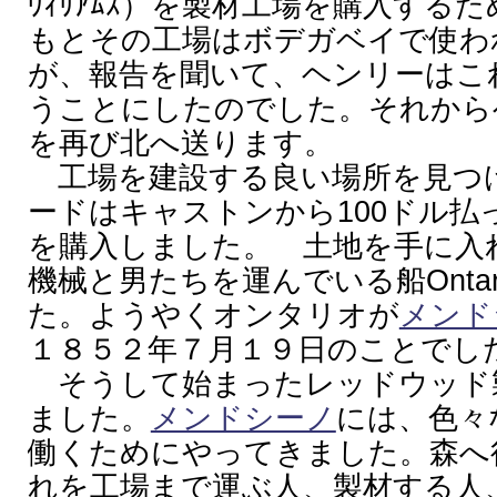
ｳｨﾘｱﾑｽ）を製材工場を購入する
もとその工場はボデガベイで使わ
が、報告を聞いて、ヘンリーはこ
うことにしたのでした。それから
を再び北へ送ります。
工場を建設する良い場所を見つ
ードはキャストンから100ドル払
を購入しました。 土地を手に入
機械と男たちを運んでいる船Ontari
た。ようやくオンタリオが
メンド
１８５２年７月１９日のことでし
そうして始まったレッドウッド
ました。
メンドシーノ
には、色々
働くためにやってきました。森へ
れを工場まで運ぶ人、製材する人