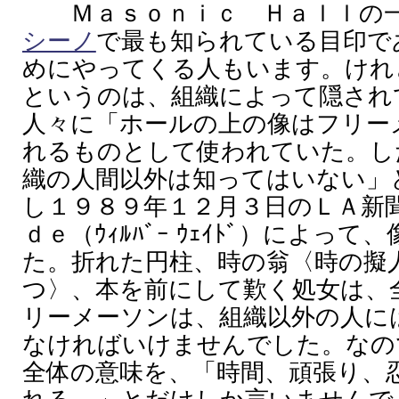
Ｍａｓｏｎｉｃ Ｈａｌｌの一
シーノ
で最も知られている目印で
めにやってくる人もいます。けれ
というのは、組織によって隠され
人々に「ホールの上の像はフリー
れるものとして使われていた。し
織の人間以外は知ってはいない」
し１９８９年１２月３日のＬＡ新
ｄｅ（ｳｨﾙﾊﾞｰ ｳｪｲﾄﾞ）によっ
た。折れた円柱、時の翁〈時の擬
つ〉、本を前にして歎く処女は、
リーメーソンは、組織以外の人に
なければいけませんでした。なの
全体の意味を、「時間、頑張り、