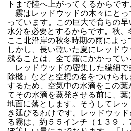
トまで陸へ上がってくるからです
霧はレッドウッドの木々にとっ
っています。この巨大で育ちの早
水分を必要とするからです。秋、
ここ北沿岸の秋冬時期の雨によっ
しかし、長い乾いた夏にレッドウ
残ることは、全て霧にかかってい
レッドウッドの密集した繊細で
除機』などと空想の名をつけられ
するため、空気中の水滴をこの葉
てその水滴を蒸発させる前に、葉
地面に落とします。そうしてレッ
き延びるわけです。レッドウッド
る霧は、約５５インチ（１３９．