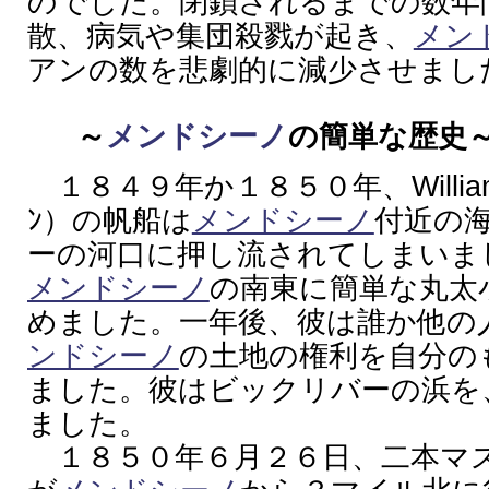
のでした。閉鎖されるまでの数年
散、病気や集団殺戮が起き、
メン
アンの数を悲劇的に減少させまし
～
メンドシーノ
の簡単な歴史
１８４９年か１８５０年、William Ka
ﾝ）の帆船は
メンドシーノ
付近の
ーの河口に押し流されてしまいま
メンドシーノ
の南東に簡単な丸太
めました。一年後、彼は誰か他の
ンドシーノ
の土地の権利を自分の
ました。彼はビックリバーの浜を
ました。
１８５０年６月２６日、二本マ