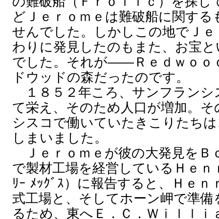
の難破船（Ｆｒｏｌｉｃ）を探し
どＪｅｒｏｍｅは難破船に関する
せんでした。しかしこの地でＪｅ
わりに発見したのもまた、お宝と
でした。それが――Ｒｅｄｗｏｏ
ドウッドの森だったのです。
１８５２年ころ、サンフランシ
て栄え、そのため人口が増加。そ
シスコで働いていたきこりたちは
しまいました。
Ｊｅｒｏｍｅが彼の大発見をＢｏｄ
で製材工場を経営しているＨｅｎｒ
ﾘｰ ﾒｯｸﾞｽ）に報告すると、Ｈ
式工場と、そしてホーン岬で準備
るため、東へＥ．Ｃ．Ｗｉｌｌｉａｍｓ（