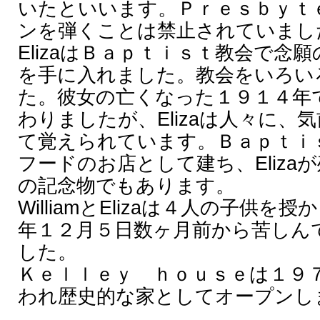
いたといいます。Ｐｒｅｓｂｙｔ
ンを弾くことは禁止されていまし
ElizaはＢａｐｔｉｓｔ教会で念
を手に入れました。教会をいろい
た。彼女の亡くなった１９１４年
わりましたが、Elizaは人々に、
て覚えられています。Ｂａｐｔｉ
フードのお店として建ち、Eliza
の記念物でもあります。
WilliamとElizaは４人の子供を授
年１２月５日数ヶ月前から苦しん
した。
Ｋｅｌｌｅｙ ｈｏｕｓｅは１９
われ歴史的な家としてオープンし