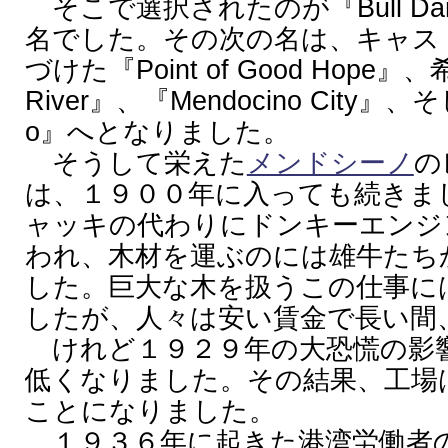
そこで選択されたのが『Bull Dam o
名でした。その次の名は、キャス
づけた『Point of Good Hop
River』、『Mendocino City』
o』へとなりました。
そうして栄えた
メンドシーノ
の
は、１９００年に入っても続きま
ャッキの代わりにドンキーエンジ
われ、木材を運ぶのには雄牛たち
した。巨大な木を扱うこの仕事に
したが、人々は安い賃金で長い間
けれど１９２９年の大恐慌の影
低くなりました。その結果、工場
ことになりました。
１９３６年に起きた港湾労働者