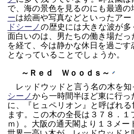
で、海の景色を見るのにも最適の
ー
は絵画や写真などといったアー
ドシーノ
の歴史には大きな波が多
面白いのは、男たちの働き場だっ
を経て、今は静かな休日を過ごす
となっていることでしょうか。
～Ｒｅｄ Ｗｏｏｄｓ～
レッドウッドと言う名の木を知
シーノ
から一時間半ほど東に行っ
に、『ヒュペリオン』と呼ばれる
ます。この木の全長は３７８．１
ｍ）。大阪の通天閣より１３メー
世界一高い木が、レッドウッドと