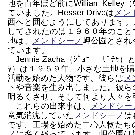
地を百年ほど前にWilliam Kelley
ていました。Hesser Driveは
メン
西へと囲むようにしてあります。
してされたのは１９６０年のこと
地は、
メンドシーノ
岬公園とされ
ています。
Jennie Zacha（ｼﾞｮﾆｰ ｻﾞﾁｬ）とB
ｬ）は１９５９年、小さな土地を
活動を始めた人物です。彼らは
メ
トや音楽を生み出しました。彼ら
明るくさせ、そして何より人々を
これらの出来事は、
メンドシー
意気消沈していた
メンドシーノ
は
です。工場を始めた中心人物たち
ノ
に多く残っています。岬公園は