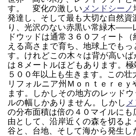
す。 変化の激しい
メンドシーノ
発達し、そして最も大切な自然資
り、光沢のない赤黒い常緑木――
ドウッドは通常３６０フィート（
える高さまで育ち、地球上でもっ
す。けれどこの木々は背が高いば
は８メートルほどもあります。極
５００年以上も生きます。この壮
リフォルニア州Ｍｏｎｔｅｒｅｙ
ます。しかしその地方のレッドウ
ルの幅しかありません。しかし
メ
の分布面積は倍の４０マイルにも
由として、沿岸近くの森を切るよ
谷と、台地、そして海から発生し