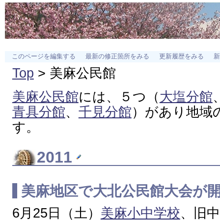
このページを編集する
最新の修正箇所をみる
更新履歴をみる
新
Top
> 美麻公民館
美麻公民館
には、５つ（
大塩分館
青具分館
、
千見分館
）があり地域
す。
2011
美麻地区で大北公民館大会が
6月25日（土）
美麻小中学校
、旧中