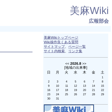
美麻Wiki
広報部会
美麻Wikiトップページ
Wiki操作良くある質問
サイトマップ
、
ページ一覧
サイト内検索
、
リンク集
<<
2026.8
>>
[
地域の出来事
]
日
月
火
水
木
金
土
1
2
3
4
5
6
7
8
9
10
11
12
13
14
15
16
17
18
19
20
21
22
23
24
25
26
27
28
29
30
31