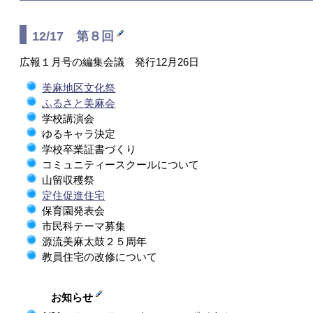
12/17 第８回
広報１月号の編集会議 発行12月26日
美麻地区文化祭
ふるさと美麻会
学校講演会
ゆるキャラ決定
学校卒業証書づくり
コミュニティースクールについて
山留収穫祭
定住促進住宅
保育園発表会
市民科テーマ募集
源流美麻太鼓２５周年
教員住宅の改修について
お知らせ