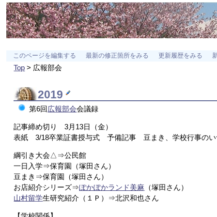
このページを編集する
最新の修正箇所をみる
更新履歴をみる
Top
> 広報部会
2019
第6回
広報部会
会議録
記事締め切り 3月13日（金）
表紙 3/18卒業証書授与式 予備記事 豆まき、学校行事の
綱引き大会△⇒公民館
一日入学⇒保育園（塚田さん）
豆まき⇒保育園（塚田さん）
お店紹介シリーズ⇒
ぽかぽかランド美麻
（塚田さん）
山村留学
生研究紹介（１Ｐ）⇒北沢和也さん
【学校関係】