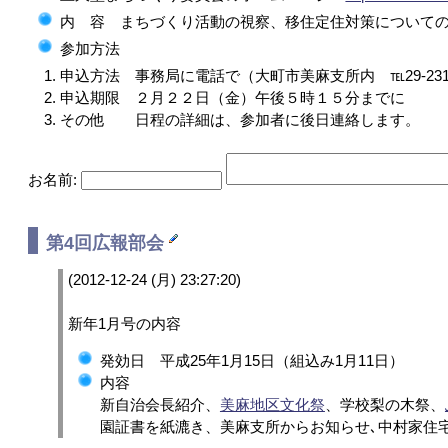
内 容 まちづくり活動の視察、移住定住対策について
参加方法
申込方法 事務局に電話で（大町市美麻支所内 ℡29-231
申込期限 ２月２２日（金）午後５時１５分までに
その他 日程の詳細は、参加者に後日連絡します。
お名前:
第4回
広報部会
(2012-12-24 (月) 23:27:20)
新年1月号の内容
発効日 平成25年1月15日（組込み1月11日）
内容
新自治会長紹介、
美麻地区文化祭
、学校梨の木祭、
園証書を紙漉き、美麻支所からお知らせ､中村家住