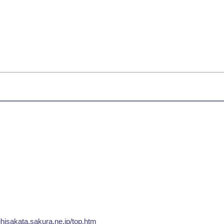
。
hisakata.sakura.ne.jp/top.htm