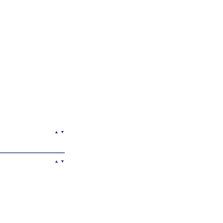
▲
▼
▲
▼