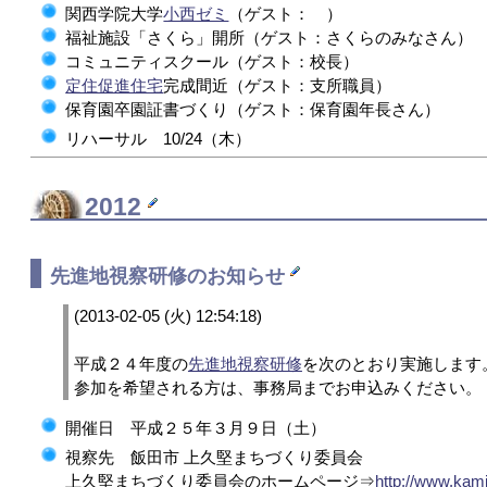
関西学院大学
小西ゼミ
（ゲスト： ）
福祉施設「さくら」開所（ゲスト：さくらのみなさん）
コミュニティスクール（ゲスト：校長）
定住促進住宅
完成間近（ゲスト：支所職員）
保育園卒園証書づくり（ゲスト：保育園年長さん）
リハーサル 10/24（木）
2012
先進地視察研修
のお知らせ
(2013-02-05 (火) 12:54:18)
平成２４年度の
先進地視察研修
を次のとおり実施します
参加を希望される方は、事務局までお申込みください。
開催日 平成２５年３月９日（土）
視察先 飯田市 上久堅まちづくり委員会
上久堅まちづくり委員会のホームページ⇒
http://www.kami