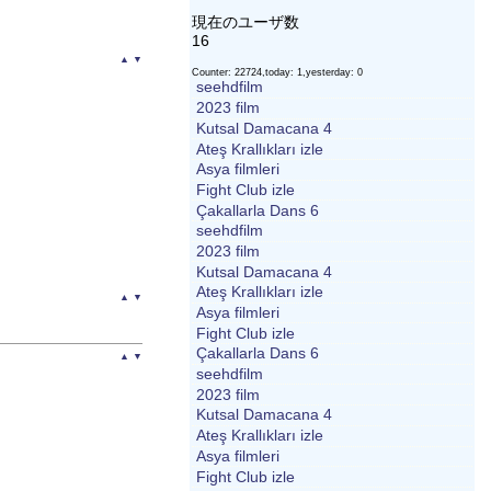
現在のユーザ数
16
▲
▼
Counter: 22724,today: 1,yesterday: 0
seehdfilm
2023 film
Kutsal Damacana 4
Ateş Krallıkları izle
Asya filmleri
Fight Club izle
Çakallarla Dans 6
seehdfilm
2023 film
Kutsal Damacana 4
Ateş Krallıkları izle
▲
▼
Asya filmleri
Fight Club izle
Çakallarla Dans 6
▲
▼
seehdfilm
2023 film
Kutsal Damacana 4
Ateş Krallıkları izle
Asya filmleri
Fight Club izle