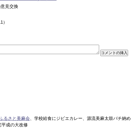
の意見交換
1）
ふるさと美麻会
、学校給食にジビエカレー、源流美麻太鼓バチ納め
宅平成の大改修