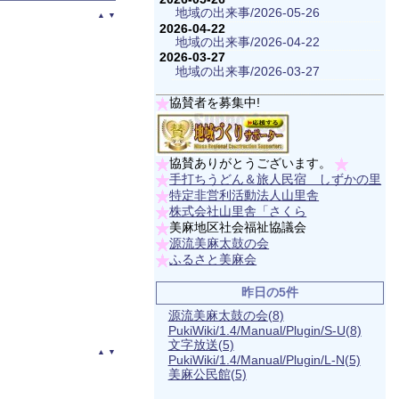
地域の出来事/2026-05-26
▲
▼
2026-04-22
地域の出来事/2026-04-22
2026-03-27
地域の出来事/2026-03-27
協賛者を募集中!
協賛ありがとうございます。
手打ちうどん＆旅人民宿 しずかの里
特定非営利活動法人山里舎
株式会社山里舎「さくら
美麻地区社会福祉協議会
源流美麻太鼓の会
ふるさと美麻会
昨日の5件
源流美麻太鼓の会
(8)
PukiWiki/1.4/Manual/Plugin/S-U
(8)
文字放送
(5)
▲
▼
PukiWiki/1.4/Manual/Plugin/L-N
(5)
美麻公民館
(5)