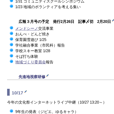
1/31 コミュニティスクールシンポジウム
1/23 地域のボランティアを考える集い
広報３月号の予定 発行2月26日 記事〆切 2月20日
メンドシーノ
交流事業
おんべ・どんど焼き
保育園雪遊び 1/25
学社融合事業（市民科）報告
学校スキー教室 1/28
そば打ち体験
地域づくり委員会
報告
先進地視察研修
10/17
今年の文化祭インターネットライブ中継（10/27 13:20～）
9年生の発表（ジビエ、ゆるキャラ）