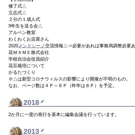
修了式△
立志式△
２分の１成人式
9年生を送る会△
アルペン教室
わくわくお店屋さん
2020
メンドシーノ
交流情報△⇒必要があれば事務局調整必要
花ＭＡＭＥ株式会社
学校自治会役員紹介
花豆栽培について
かるたづくり
※△は新型コロナウィルスの影響により開催が不明のもの。
なお、ページ数は４Ｐ～６Ｐ（昨年は８Ｐ）を予定。
2018
2か月に一度の発行を基本に編集会議を行っています。
2013