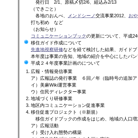
発行日 2/1、原稿〆切2/6、組込み2/13
（できごと）
各地のおんべ、
メンドシーノ
交流事業2012、
おや
打ち初め など
（お知らせ）
コミュニケーションブック
の更新について、平成2
移住ガイド作成について
先進地視察研修
などを経て検討した結果、ガイドブ
本年度は事業の告知、地域の紹介を中心にしたパン
平成２４年度事業計画のについて
広報・情報発信事業
ア）広報誌の発行事業 ６回／年（臨時号の追加ア
イ）美麻Wiki運営事業
ウ）住民ディレクター事業
地域づくり研修事業
地区内コミュニケーション促進事業
移住促進プロジェクト（※新規）
移住ガイドブックの作成をはじめ、地域の人口増
ア）広報活動
イ）受け入れ態勢の構築