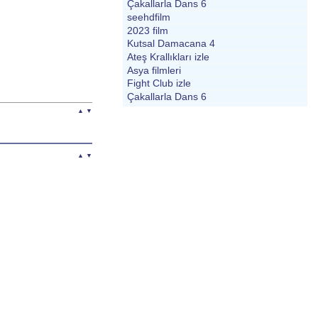
Çakallarla Dans 6
seehdfilm
2023 film
Kutsal Damacana 4
Ateş Krallıkları izle
Asya filmleri
Fight Club izle
Çakallarla Dans 6
▲
▼
▲
▼