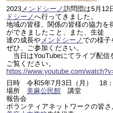
2023
メンドシーノ
訪問団は5月12
ドシーノ
へ行ってきました。
地域の皆様、関係の皆様の協力を
ができましたこと、また、生徒
達の成長や
メンドシーノ
での様子
ぜひ、ご参加ください。
当日はYouTubeにてライブ配
ご覧ください。
https://www.youtube.com/watch?
日時 令和5年7月3日（月） 18：
場所
美麻公民館
講堂
報告会
ボランティアネットワークの皆さ