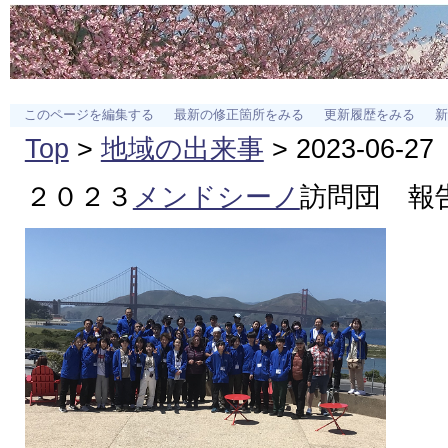
このページを編集する
最新の修正箇所をみる
更新履歴をみる
新
Top
>
地域の出来事
> 2023-06-27
２０２３
メンドシーノ
訪問団 報