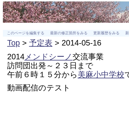
このページを編集する
最新の修正箇所をみる
更新履歴をみる
新
Top
>
予定表
> 2014-05-16
2014
メンドシーノ
交流事業
訪問団出発～２３日まで
午前６時１５分から
美麻小中学校
動画配信のテスト