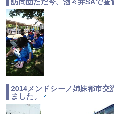
訪問団ただ今、酒々井SAで昼
2014
メンドシーノ
姉妹都市
交
ました。