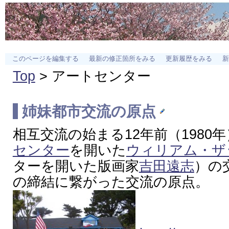
このページを編集する
最新の修正箇所をみる
更新履歴をみる
新
Top
> アートセンター
姉妹都市
交流の原点
相互交流の始まる12年前（1980
センター
を開いた
ウィリアム・ザ
ターを開いた版画家
吉田遠志
）の
の締結に繋がった交流の原点。