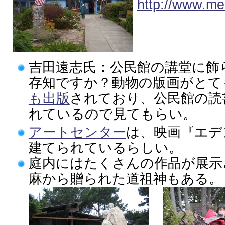
http://www.me
吉田遠志氏：公民館の講堂に飾
存知ですか？動物の版画がとて
も出版
されており、公民館の読
れているので見てもらい。
アートセンター
は、映画『エデ
建てられているらしい。
庭内にはたくさんの作品が展示
麻から贈られた道祖神もある。