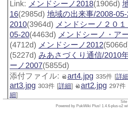
Link:
メンドシーノ2018
(1906d)
地
16
(2985d)
地域の出来事/2008-05-
2010
(3964d)
メンドシーノ２０１
05-20
(4463d)
メンドシーノ・ア
(4712d)
メンドシーノ2012
(5066
(5227d)
みあさづくり通信/2010
ーノ2007
(5855d)
添付ファイル:
art4.jpg
335件
[
詳
art3.jpg
art2.jpg
303件
[
詳細
]
297件
細
]
Site
Powered by PukiWiki Plus! 1.4.6-plus-u2 w