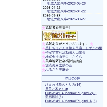
地域の出来事/2026-05-26
2026-04-22
地域の出来事/2026-04-22
2026-03-27
地域の出来事/2026-03-27
協賛者を募集中!
協賛ありがとうございます。
手打ちうどん＆旅人民宿 しずかの里
特定非営利活動法人山里舎
株式会社山里舎「さくら
美麻地区社会福祉協議会
源流美麻太鼓の会
ふるさと美麻会
昨日の5件
ひまわり種のとり方
(16)
屋号と家名
(10)
PukiWiki/1.4/Manual/Plugin/V-Z
(5)
美麻珈琲
(5)
PukiWiki/1.4/Manual/Plugin/L-N
(5)