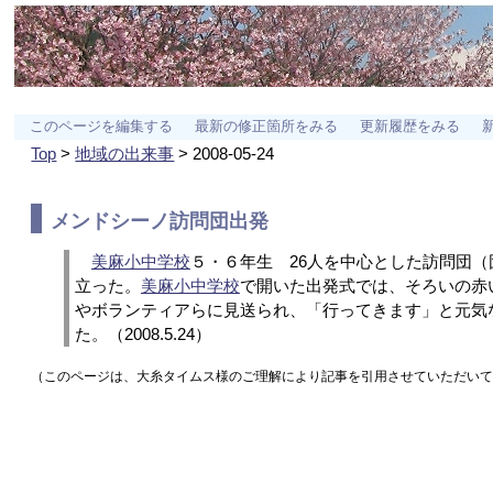
このページを編集する
最新の修正箇所をみる
更新履歴をみる
Top
>
地域の出来事
> 2008-05-24
メンドシーノ
訪問団出発
美麻小中学校
５・６年生 26人を中心とした訪問団（
立った。
美麻小中学校
で開いた出発式では、そろいの赤
やボランティアらに見送られ、「行ってきます」と元気
た。（2008.5.24）
（このページは、大糸タイムス様のご理解により記事を引用させていただい