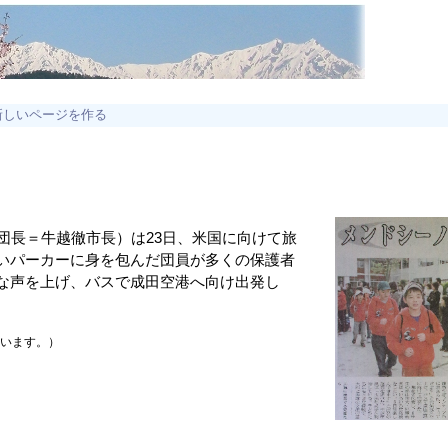
新しいページを作る
団長＝牛越徹市長）は23日、米国に向けて旅
いパーカーに身を包んだ団員が多くの保護者
な声を上げ、バスで成田空港へ向け出発し
ています。）