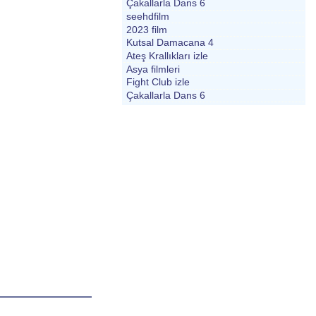
Çakallarla Dans 6
seehdfilm
2023 film
Kutsal Damacana 4
Ateş Krallıkları izle
Asya filmleri
Fight Club izle
Çakallarla Dans 6