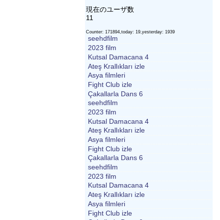
現在のユーザ数
11
Counter: 171894,today: 19,yesterday: 1939
seehdfilm
2023 film
Kutsal Damacana 4
Ateş Krallıkları izle
Asya filmleri
Fight Club izle
Çakallarla Dans 6
seehdfilm
2023 film
Kutsal Damacana 4
Ateş Krallıkları izle
Asya filmleri
Fight Club izle
Çakallarla Dans 6
seehdfilm
2023 film
Kutsal Damacana 4
Ateş Krallıkları izle
Asya filmleri
Fight Club izle