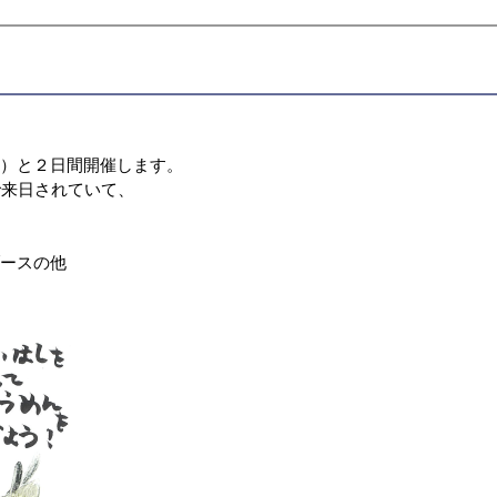
月）と２日間開催します。
で来日されていて、
。
ブースの他