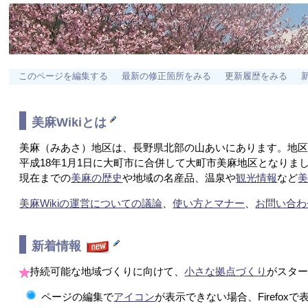
このページを編集する
最新の修正箇所をみる
更新履歴をみる
美麻Wikiとは
美麻（みあさ）地区は、長野県北部の山あいにあります。地
平成18年1月1日に大町市に合併して大町市美麻地区となりま
現在までの
美麻の歴史
や地域の名産品、温泉や
観光情報
など
美麻Wikiの運営についての議論
、
使い方とマナー
、
お問い合わ
新着情報
持続可能な地域づくりに向けて、
小さな拠点づくり
がスタ
ページの編集で
アイコン
が表示できない場合、Firefox