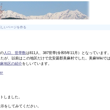
新しいページを作る
区の
人口、世帯数
は811人、387世帯(令和5年11月）となっています
したが、以前はこの地区だけで北安曇郡美麻村でした。美麻Wikiで
美麻地区の紹介
をしいています。
せ
ートしました。
で表示をしてみてください。