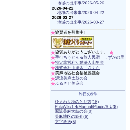
地域の出来事/2026-05-26
2026-04-22
地域の出来事/2026-04-22
2026-03-27
地域の出来事/2026-03-27
協賛者を募集中!
協賛ありがとうございます。
手打ちうどん＆旅人民宿 しずかの里
特定非営利活動法人山里舎
株式会社山里舎「さくら
美麻地区社会福祉協議会
源流美麻太鼓の会
ふるさと美麻会
昨日の5件
ひまわり種のとり方
(15)
PukiWiki/1.4/Manual/Plugin/S-U
(8)
源流美麻太鼓の会
(8)
美麻地区の紹介
(6)
文字放送
(5)