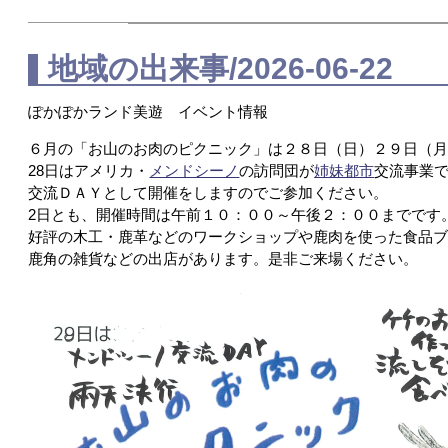
地域の出来事/2026-06-22
ぽかぽかランド美遊 イベント情報
６月の「お山のお肉のピクニック」は２８日（日）２９日（
28日はアメリカ・
メンドシーノ
の訪問団が
姉妹都市
交流事業
交流ＤＡＹとして開催をしますのでご参加ください。
2日とも、開催時間は午前１０：００～午後２：００までです
好評の木工・鹿革などのワークショップや鹿肉を使った食品
鹿角の雑貨などの出店があります。是非ご来場ください。