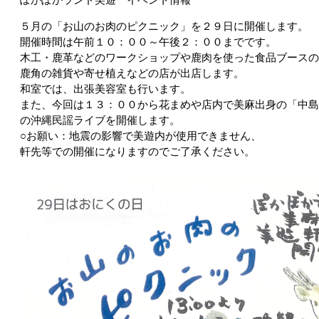
５月の「お山のお肉のピクニック」を２９日に開催します。
開催時間は午前１０：００～午後２：００までです。
木工・鹿革などのワークショップや鹿肉を使った食品ブース
鹿角の雑貨や寄せ植えなどの店が出店します。
和室では、出張美容室も行います。
また、今回は１３：００から花まめや店内で美麻出身の「中
の沖縄民謡ライブを開催します。
○お願い：地震の影響で美遊内が使用できません、
軒先等での開催になりますのでご了承ください。