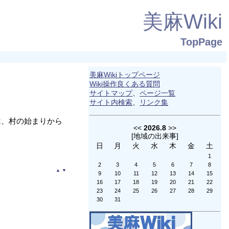
美麻Wiki
TopPage
美麻Wikiトップページ
Wiki操作良くある質問
サイトマップ
、
ページ一覧
サイト内検索
、
リンク集
。
は、村の始まりから
<<
2026.8
>>
[
地域の出来事
]
日
月
火
水
木
金
土
1
2
3
4
5
6
7
8
▲
▼
9
10
11
12
13
14
15
16
17
18
19
20
21
22
23
24
25
26
27
28
29
30
31