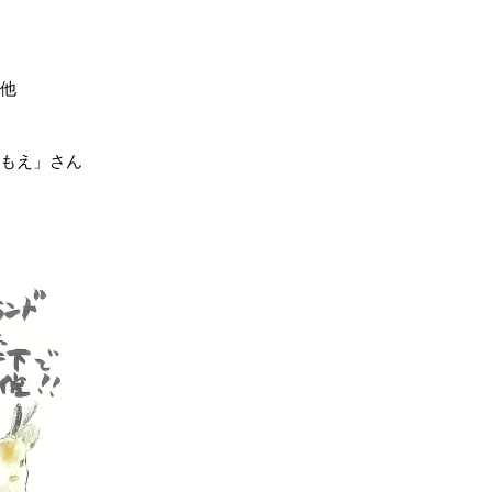
の他
島もえ」さん