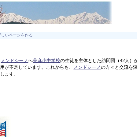
新しいページを作る
州
メンドシーノ
へ
美麻小中学校
の生徒を主体とした訪問団（42人）
費用が不足しています。これからも、
メンドシーノ
の方々と交流を
いします。