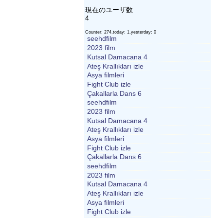
現在のユーザ数
4
Counter: 274,today: 1,yesterday: 0
seehdfilm
2023 film
Kutsal Damacana 4
Ateş Krallıkları izle
Asya filmleri
Fight Club izle
Çakallarla Dans 6
seehdfilm
2023 film
Kutsal Damacana 4
Ateş Krallıkları izle
Asya filmleri
Fight Club izle
Çakallarla Dans 6
seehdfilm
2023 film
Kutsal Damacana 4
Ateş Krallıkları izle
Asya filmleri
Fight Club izle