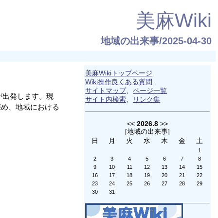
美麻Wiki
地域の出来事/2025-04-30
美麻Wikiトップページ
Wiki操作良くある質問
サイトマップ
、
ページ一覧
が出発します。現
サイト内検索
、
リンク集
深め、地域における
<<
2026.8
>>
[
地域の出来事
]
日
月
火
水
木
金
土
1
2
3
4
5
6
7
8
9
10
11
12
13
14
15
16
17
18
19
20
21
22
23
24
25
26
27
28
29
30
31