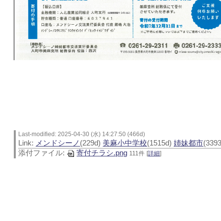
Last-modified: 2025-04-30 (水) 14:27:50 (466d)
Link:
メンドシーノ
(229d)
美麻小中学校
(1515d)
姉妹都市
(339
添付ファイル:
寄付チラシ.png
111件
[
詳細
]