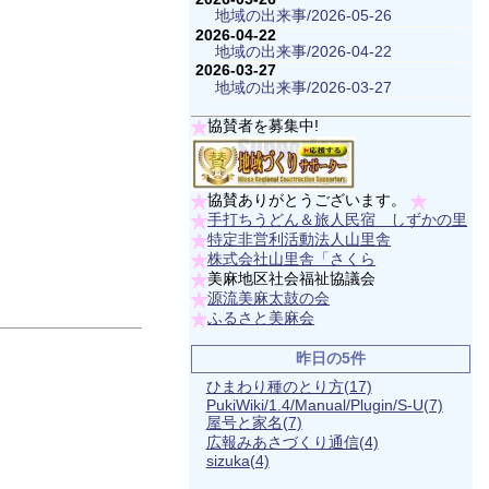
地域の出来事/2026-05-26
2026-04-22
地域の出来事/2026-04-22
2026-03-27
地域の出来事/2026-03-27
協賛者を募集中!
協賛ありがとうございます。
手打ちうどん＆旅人民宿 しずかの里
特定非営利活動法人山里舎
株式会社山里舎「さくら
美麻地区社会福祉協議会
源流美麻太鼓の会
ふるさと美麻会
昨日の5件
ひまわり種のとり方
(17)
PukiWiki/1.4/Manual/Plugin/S-U
(7)
屋号と家名
(7)
広報みあさづくり通信
(4)
sizuka
(4)