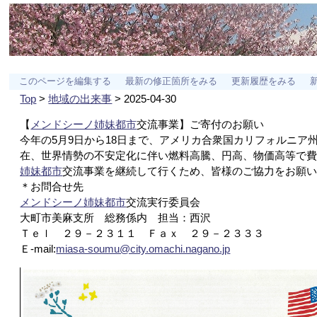
このページを編集する
最新の修正箇所をみる
更新履歴をみる
Top
>
地域の出来事
> 2025-04-30
【
メンドシーノ
姉妹都市
交流事業】ご寄付のお願い
今年の5月9日から18日まで、アメリカ合衆国カリフォルニア
在、世界情勢の不安定化に伴い燃料高騰、円高、物価高等で
姉妹都市
交流事業を継続して行くため、皆様のご協力をお願
＊お問合せ先
メンドシーノ
姉妹都市
交流実行委員会
大町市美麻支所 総務係内 担当：西沢
Ｔｅｌ ２９－２３１１ Ｆａｘ ２９－２３３３
Ｅ-mail:
miasa-soumu@city.omachi.nagano.jp