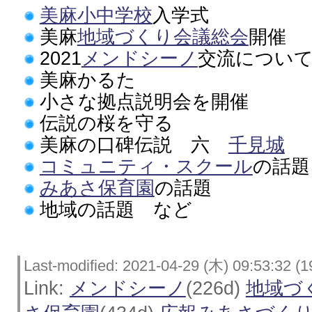
美麻小中学校
入学式
美麻
地域づくり会議総会
開催
2021
メンドシーノ
交流につい
美麻かるた
小さな拠点説明会を開催
伝説の桜を守る
美麻の口碑伝説 六
千見城
コミュニティ・スクール
の話題
みあさ保育園
の話題
地域の話題 など
Last-modified: 2021-04-29 (木) 09:53:32 (1
Link:
メンドシーノ
(226d)
地域づ