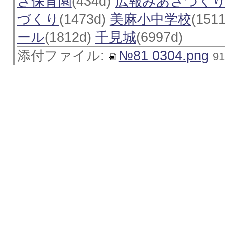
さ保育園
(434d)
広報みあさづく
づくり
(1473d)
美麻小中学校
(151
ール
(1812d)
千見城
(6997d)
添付ファイル:
№81 0304.png
9