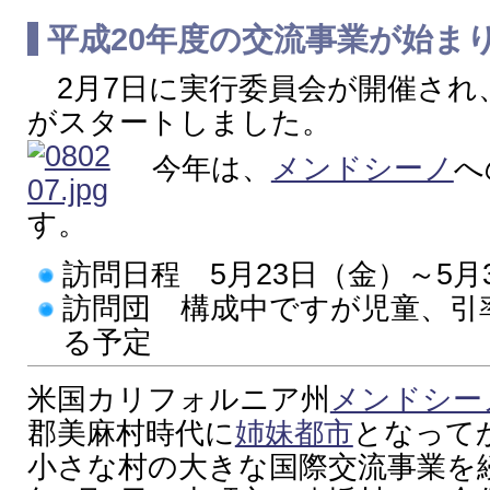
平成20年度の交流事業が始ま
2月7日に実行委員会が開催され、
がスタートしました。
今年は、
メンドシーノ
へ
す。
訪問日程 5月23日（金）～5月
訪問団 構成中ですが児童、引
る予定
米国カリフォルニア州
メンドシー
郡美麻村時代に
姉妹都市
となって
小さな村の大きな国際交流事業を