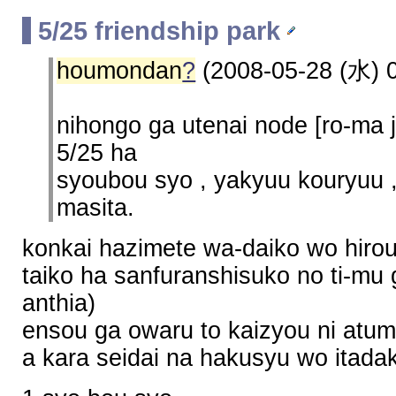
5/25 friendship park
houmondan
?
(2008-05-28 (水) 0
nihongo ga utenai node [ro-ma j
5/25 ha
syoubou syo , yakyuu kouryuu ,
masita.
konkai hazimete wa-daiko wo hirou
taiko ha sanfuranshisuko no ti-mu 
anthia)
ensou ga owaru to kaizyou ni atum
a kara seidai na hakusyu wo itadak