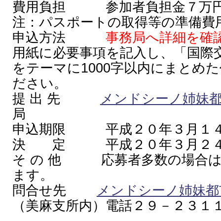
費用負担 参加者負担金７万
注：パスポートの取得等の準備費
申込方法
事務局へ詳細を確
用紙に必要事項を記入し、「国際
をテーマに1000字以内にまとめ
ださい。
提 出 先
メンドシーノ
姉妹
局
申込期限 平成２０年３月１４
決 定 平成２０年３月２４
そ の 他 応募者多数の場合は
ます。
問合せ先
メンドシーノ
姉妹都
（美麻支所内）電話２９－２３１