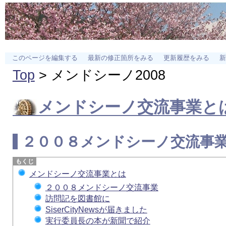
このページを編集する
最新の修正箇所をみる
更新履歴をみる
新
Top
> メンドシーノ2008
メンドシーノ
交流事業と
２００８
メンドシーノ
交流事
メンドシーノ交流事業とは
２００８メンドシーノ交流事業
訪問記を図書館に
SiserCityNewsが届きました
実行委員長の本が新聞で紹介