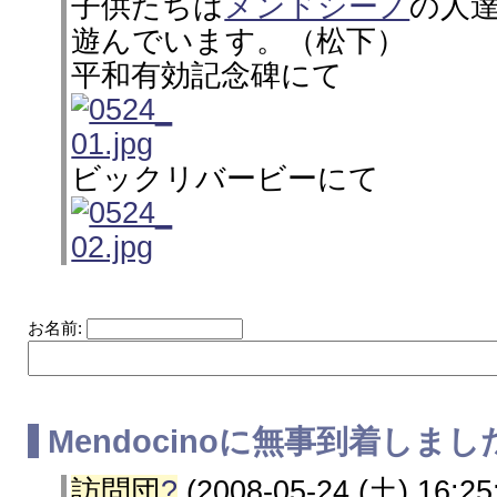
子供たちは
メンドシーノ
の人
遊んでいます。（松下）
平和有効記念碑にて
ビックリバービーにて
お名前:
Mendocinoに無事到着しま
訪問団
?
(2008-05-24 (土) 16:25