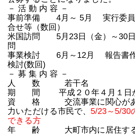
－ 活 動 内 容 －
事前準備 4月～ 5月 実行委
合せ等（数回）
米国訪問 5月23日（金）～30
問
事業検討 6月～12月 報告書
検討(数回)
－ 募 集 内 容 －
人 数 若干名
期 間 平成２０年４月１日か
資 格 交流事業に関心があ
力いただける市民で、
5/23～5
できる方
年 齢 大町市内に居住する