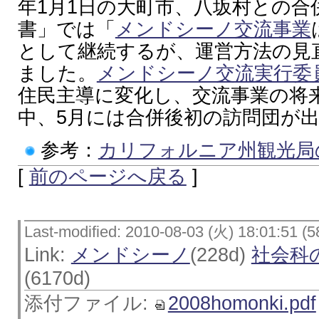
年1月1日の大町市、八坂村との合
書」では「
メンドシーノ交流事業
として継続するが、運営方法の見
ました。
メンドシーノ交流実行委
住民主導に変化し、交流事業の将
中、5月には合併後初の訪問団が
参考：
カリフォルニア州観光局
[
前のページへ戻る
]
Last-modified: 2010-08-03 (火) 18:01:51 (5
Link:
メンドシーノ
(228d)
社会科
(6170d)
添付ファイル:
2008homonki.pdf