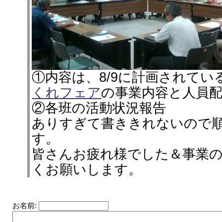
①内容は、8/9に計画されてい
くれフェア
の事業内容と人員
②各班の活動状況報告
ありすぎて書ききれないので
す。
皆さんお疲れ様でした＆事業
くお願いします。
お名前: