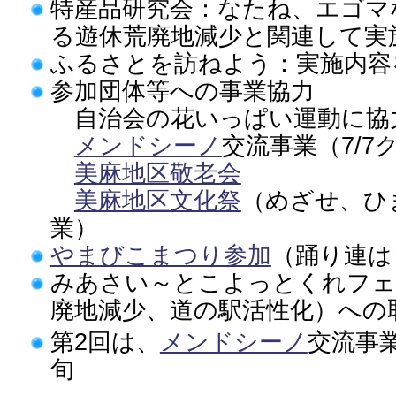
特産品研究会：なたね、エゴマ
る遊休荒廃地減少と関連して実
ふるさとを訪ねよう：実施内容
参加団体等への事業協力
自治会の花いっぱい運動に協力（
メンドシーノ
交流事業（7/7
美麻地区敬老会
美麻地区文化祭
（めざせ、ひま
業）
やまびこまつり参加
（踊り連は
みあさい～とこよっとくれフェ
廃地減少、道の駅活性化）への
第2回は、
メンドシーノ
交流事
旬