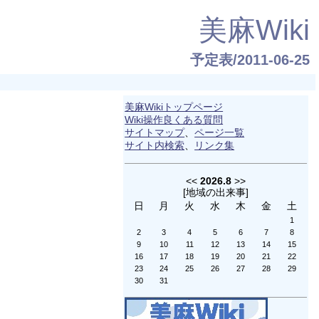
美麻Wiki
予定表/2011-06-25
美麻Wikiトップページ
Wiki操作良くある質問
サイトマップ
、
ページ一覧
サイト内検索
、
リンク集
<<
2026.8
>>
[
地域の出来事
]
日
月
火
水
木
金
土
1
2
3
4
5
6
7
8
9
10
11
12
13
14
15
16
17
18
19
20
21
22
23
24
25
26
27
28
29
30
31