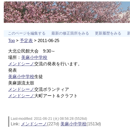
このページを編集する
最新の修正箇所をみる
更新履歴をみる
Top
>
予定表
> 2011-06-25
大北公民館大会 9:30～
場所：
美麻小中学校
メンドシーノ
交流の発表を行います。
発表
美麻小中学校
生徒
美麻源流太鼓
メンドシーノ
交流ボランティア
メンドシーノ
大町アート＆クラフト
Last-modified: 2011-06-21 (火) 08:56:28 (5526d)
Link:
メンドシーノ
(227d)
美麻小中学校
(1513d)