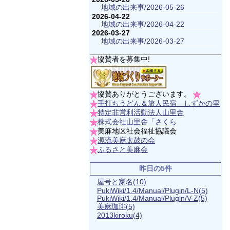
地域の出来事/2026-05-26
2026-04-22
地域の出来事/2026-04-22
2026-03-27
地域の出来事/2026-03-27
協賛者を募集中!
協賛ありがとうございます。
手打ちうどん＆旅人民宿 しずかの里
特定非営利活動法人山里舎
株式会社山里舎「さくら
美麻地区社会福祉協議会
源流美麻太鼓の会
ふるさと美麻会
昨日の5件
屋号と家名
(10)
PukiWiki/1.4/Manual/Plugin/L-N
(5)
PukiWiki/1.4/Manual/Plugin/V-Z
(5)
美麻珈琲
(5)
2013kiroku
(4)