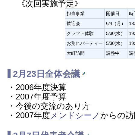
《次回実施予定》
担当事業
開催日
時
歓迎会
6/4（月）
18
クラフト体験
5/30(水）
19
お別れパーティー
5/30(水）
19
大町訪問
調整中
調
2月23日全体会議
・2006年度決算
・2007年度予算
・今後の交流のあり方
・2007年度
メンドシーノ
からの訪