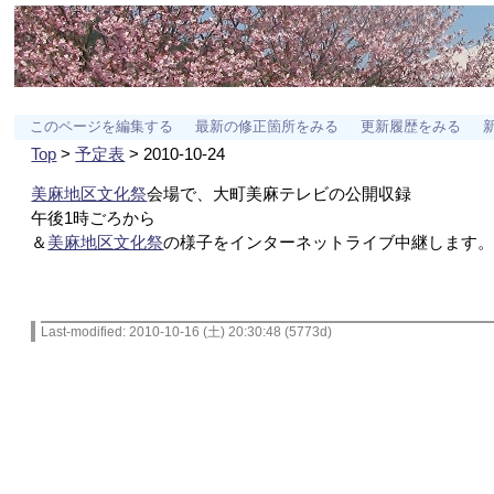
このページを編集する
最新の修正箇所をみる
更新履歴をみる
Top
>
予定表
> 2010-10-24
美麻地区文化祭
会場で、大町美麻テレビの公開収録
午後1時ごろから
＆
美麻地区文化祭
の様子をインターネットライブ中継します
Last-modified: 2010-10-16 (土) 20:30:48 (5773d)