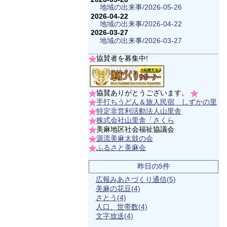
地域の出来事/2026-05-26
2026-04-22
地域の出来事/2026-04-22
2026-03-27
地域の出来事/2026-03-27
協賛者を募集中!
協賛ありがとうございます。
手打ちうどん＆旅人民宿 しずかの里
特定非営利活動法人山里舎
株式会社山里舎「さくら
美麻地区社会福祉協議会
源流美麻太鼓の会
ふるさと美麻会
昨日の5件
広報みあさづくり通信
(5)
美麻の花豆
(4)
さとう
(4)
人口、世帯数
(4)
文字放送
(4)