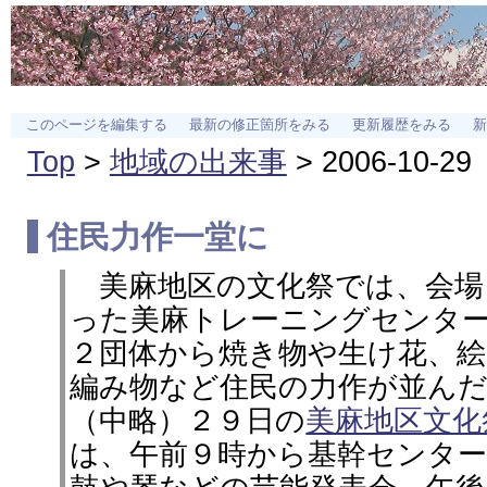
このページを編集する
最新の修正箇所をみる
更新履歴をみる
新
Top
>
地域の出来事
> 2006-10-29
住民力作一堂に
美麻地区の文化祭では、会場
った美麻トレーニングセンタ
２団体から焼き物や生け花、絵
編み物など住民の力作が並ん
（中略）２９日の
美麻地区文化
は、午前９時から基幹センタ