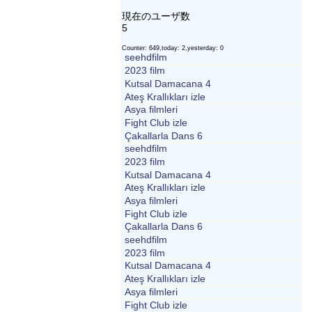
現在のユーザ数
5
Counter: 649,today: 2,yesterday: 0
seehdfilm
2023 film
Kutsal Damacana 4
Ateş Krallıkları izle
Asya filmleri
Fight Club izle
Çakallarla Dans 6
seehdfilm
2023 film
Kutsal Damacana 4
Ateş Krallıkları izle
Asya filmleri
Fight Club izle
Çakallarla Dans 6
seehdfilm
2023 film
Kutsal Damacana 4
Ateş Krallıkları izle
Asya filmleri
Fight Club izle