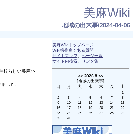
美麻Wiki
地域の出来事/2024-04-06
美麻Wikiトップページ
Wiki操作良くある質問
サイトマップ
、
ページ一覧
サイト内検索
、
リンク集
育学校らしい美麻小
<<
2026.8
>>
[
地域の出来事
]
りました。
日
月
火
水
木
金
土
1
2
3
4
5
6
7
8
9
10
11
12
13
14
15
16
17
18
19
20
21
22
23
24
25
26
27
28
29
30
31