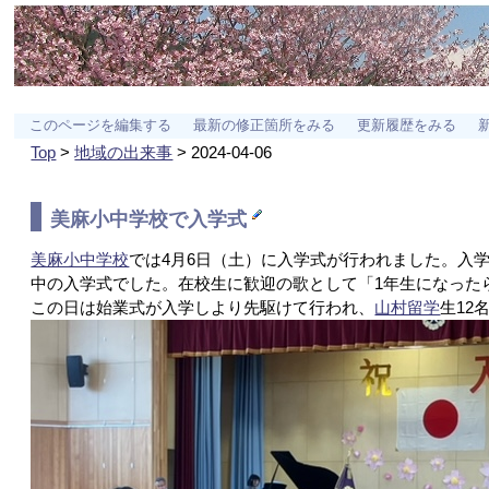
このページを編集する
最新の修正箇所をみる
更新履歴をみる
Top
>
地域の出来事
> 2024-04-06
美麻小中学校
で入学式
美麻小中学校
では4月6日（土）に入学式が行われました。入
中の入学式でした。在校生に歓迎の歌として「1年生になった
この日は始業式が入学しより先駆けて行われ、
山村留学
生12