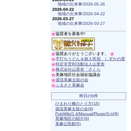
地域の出来事/2026-05-26
2026-04-22
地域の出来事/2026-04-22
2026-03-27
地域の出来事/2026-03-27
協賛者を募集中!
協賛ありがとうございます。
手打ちうどん＆旅人民宿 しずかの里
特定非営利活動法人山里舎
株式会社山里舎「さくら
美麻地区社会福祉協議会
源流美麻太鼓の会
ふるさと美麻会
昨日の5件
ひまわり種のとり方
(15)
源流美麻太鼓の会
(8)
PukiWiki/1.4/Manual/Plugin/S-U
(8)
美麻地区の紹介
(6)
美麻公民館
(5)