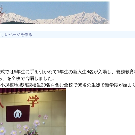
新しいページを作る
学式では9年生に手を引かれて1年生の新入生9名が入場し、義務教
ら」を全校で合唱しました。
名小規模地域特認校生29名を含む全校で98名の生徒で新学期が始ま