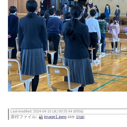
Last-modified: 2024-04-10 (水) 00:55:44 (850d)
添付ファイル:
image1.jpeg
49件
[
詳細
]