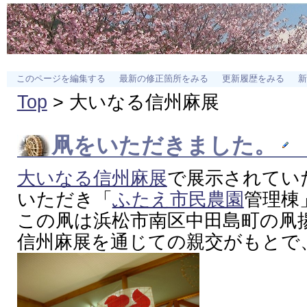
このページを編集する
最新の修正箇所をみる
更新履歴をみる
新
Top
> 大いなる信州麻展
凧をいただきました。
大いなる信州麻展
で展示されてい
いただき「
ふたえ市民農園
管理棟
この凧は浜松市南区中田島町の凧
信州麻展を通じての親交がもとで