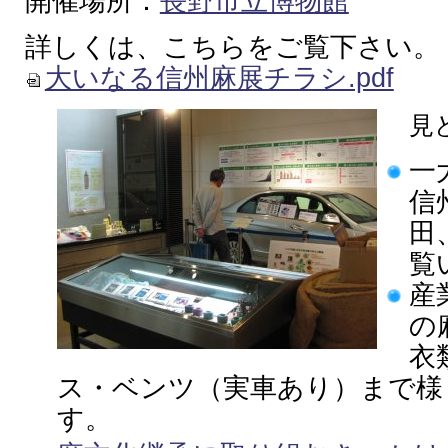
開催場所：
長野市立博物館
詳しくは、こちらをご覧下さい。
大いなる信州麻展チラシ.pdf
見
一
信
田
覧
産
の
衣
ス・ベンツ（実車あり）まで様
す。