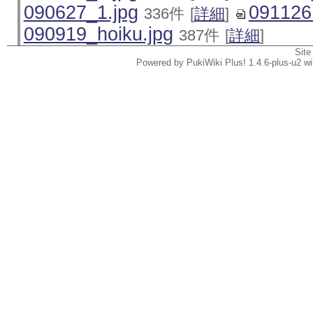
090627_1.jpg
091126
336件
[
詳細
]
090919_hoiku.jpg
387件
[
詳細
]
Site
Powered by PukiWiki Plus! 1.4.6-plus-u2 w