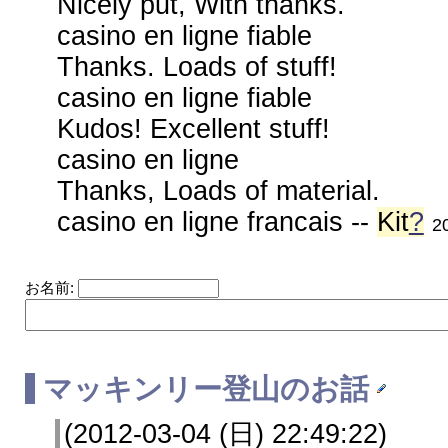
Nicely put, With thanks.
casino en ligne fiable
Thanks. Loads of stuff!
casino en ligne fiable
Kudos! Excellent stuff!
casino en ligne
Thanks, Loads of material.
casino en ligne francais --
Kit
?
2
お名前:
マッキンリー登山のお話
(2012-03-04 (日) 22:49:22)