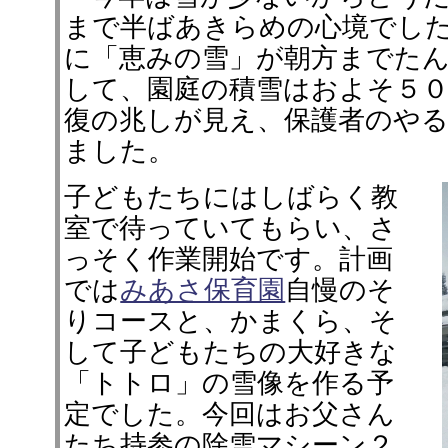
まで半ばあきらめの心境でし
に「恵みの雪」が朝方までた
して、園庭の積雪はおよそ５
復の兆しが見え、保護者のや
ました。
子どもたちにはしばらく教
室で待っていてもらい、さ
っそく作業開始です。計画
では
みあさ保育園
自慢のそ
りコースと、かまくら、そ
して子どもたちの大好きな
「トトロ」の雪像を作る予
定でした。今回はお父さん
たち持参の除雪マシーン２