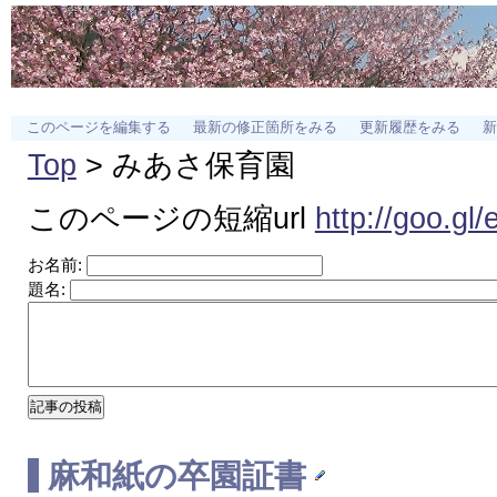
このページを編集する
最新の修正箇所をみる
更新履歴をみる
新
Top
> みあさ保育園
このページの短縮url
http://goo.gl
お名前:
題名:
麻和紙の卒園証書