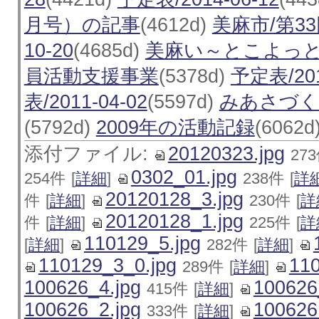
月号）の記事
(4612d)
美麻市/第3
10-20
(4685d)
美麻い～とこよっ
員活動支援事業
(5378d)
予定表/201
表/2011-04-02
(5597d)
みあさづくり
(5792d)
2009年の活動記録
(6062d
添付ファイル:
20120323.jpg
27
0302_01.jpg
254件
[
詳細
]
238件
[
詳
20120128_3.jpg
件
[
詳細
]
230件
[
詳
20120128_1.jpg
件
[
詳細
]
225件
[
詳
110129_5.jpg
[
詳細
]
282件
[
詳細
]
110129_3_0.jpg
110
289件
[
詳細
]
100626_4.jpg
100626
415件
[
詳細
]
100626_2.jpg
100626
333件
[
詳細
]