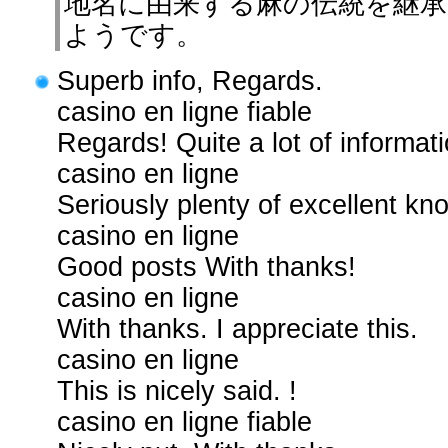
地名に由来する麻の伝統を継
ようです。
Superb info, Regards.
casino en ligne fiable
Regards! Quite a lot of informati
casino en ligne
Seriously plenty of excellent kn
casino en ligne
Good posts With thanks!
casino en ligne
With thanks. I appreciate this.
casino en ligne
This is nicely said. !
casino en ligne fiable