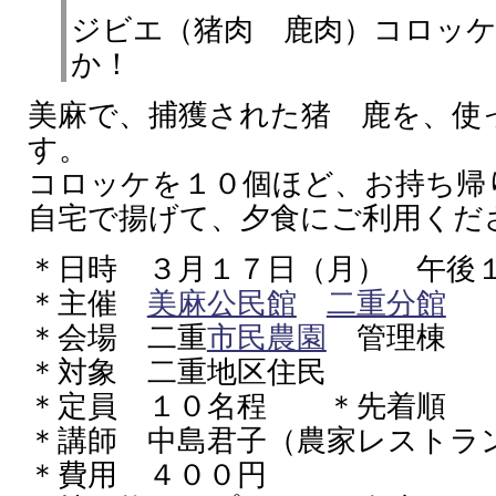
ジビエ（猪肉 鹿肉）コロッ
か！
美麻で、捕獲された猪 鹿を、使
す。
コロッケを１０個ほど、お持ち帰
自宅で揚げて、夕食にご利用くだ
＊日時 ３月１７日（月） 午後
＊主催
美麻公民館
二重分館
＊会場 二重
市民農園
管理棟
＊対象 二重地区住民
＊定員 １０名程 ＊先着順
＊講師 中島君子（農家レストラ
＊費用 ４００円