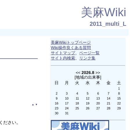
美麻Wiki
2011_multi_L
美麻Wikiトップページ
Wiki操作良くある質問
サイトマップ
、
ページ一覧
サイト内検索
、
リンク集
<<
2026.8
>>
[
地域の出来事
]
日
月
火
水
木
金
土
1
2
3
4
5
6
7
8
9
10
11
12
13
14
15
16
17
18
19
20
21
22
▲
▼
23
24
25
26
27
28
29
30
31
ください。