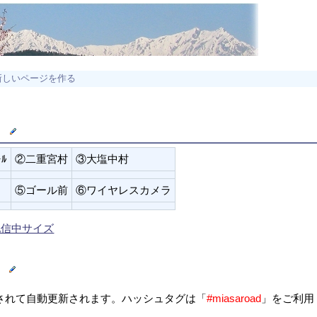
新しいページを作る
）
ｰﾙ
②二重宮村
③大塩中村
⑤ゴール前
⑥ワイヤレスカメラ
配信中サイズ
」）
表示されて自動更新されます。ハッシュタグは「
#miasaroad
」をご利用