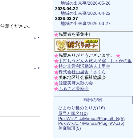
地域の出来事/2026-05-26
2026-04-22
地域の出来事/2026-04-22
2026-03-27
地域の出来事/2026-03-27
ご注意ください。
協賛者を募集中!
▲
▼
協賛ありがとうございます。
手打ちうどん＆旅人民宿 しずかの里
特定非営利活動法人山里舎
▲
▼
株式会社山里舎「さくら
美麻地区社会福祉協議会
源流美麻太鼓の会
ふるさと美麻会
昨日の5件
ひまわり種のとり方
(16)
屋号と家名
(10)
PukiWiki/1.4/Manual/Plugin/L-N
(5)
PukiWiki/1.4/Manual/Plugin/V-Z
(5)
美麻珈琲
(5)