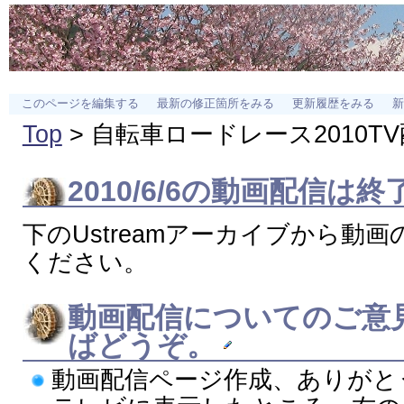
このページを編集する
最新の修正箇所をみる
更新履歴をみる
新
Top
> 自転車ロードレース2010T
2010/6/6の動画配信は
下のUstreamアーカイブから動
ください。
動画配信についてのご意
ばどうぞ。
動画配信ページ作成、ありがと