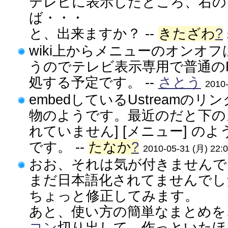
テレビに表示したところ、右の
ば・・・
と、出来ますか？ --
きたざわ
?
wiki上からメニューのオンオ
うのでテレビ表示専用で普通の
処する予定です。 --
さとう
2010-
embedしているUstreamの
物のようです。最近のだと下のメ
れていません] [メニュー] の
です。 --
たなか
?
2010-05-31 (月) 22:0
おお、それは気が付きませんで
まだ日本語化されてませんでし
ちょっと修正してみます。
あと、使い方の簡単なまとめを
コン
切り出して、作っといたほう