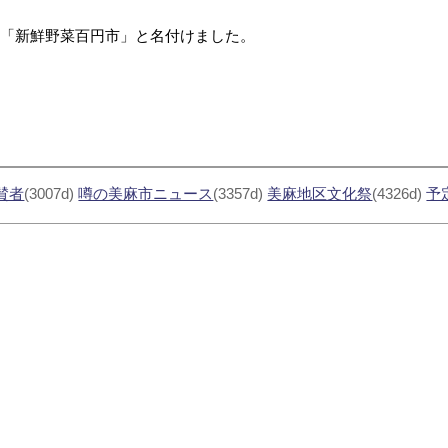
を「新鮮野菜百円市」と名付けました。
賛者
(3007d)
噂の美麻市ニュース
(3357d)
美麻地区文化祭
(4326d)
予定