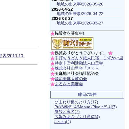
地域の出来事/2026-05-26
2026-04-22
地域の出来事/2026-04-22
2026-03-27
地域の出来事/2026-03-27
協賛者を募集中!
協賛ありがとうございます。
表/2013-10-
手打ちうどん＆旅人民宿 しずかの里
特定非営利活動法人山里舎
株式会社山里舎「さくら
美麻地区社会福祉協議会
源流美麻太鼓の会
ふるさと美麻会
昨日の5件
ひまわり種のとり方
(17)
PukiWiki/1.4/Manual/Plugin/S-U
(7)
屋号と家名
(7)
広報みあさづくり通信
(4)
sizuka
(4)