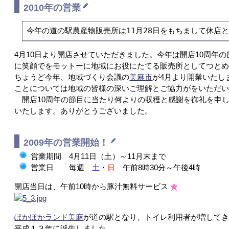
2010年の営業
今年の道の駅農産物販売所は11月28日をもちまして休店
4月10日より開店させていただきました。今年は開店10周
に笑顔でをモットーに地域にお役にたてる販売所としてつと
ちょうど今年、地域づくり会議の
美麻市
が4月より開業いたし
ことについては地域の皆様の深いご理解とご協力がをいただ
開店10周年の節目に当たり何よりの収穫と感謝を御礼を申し
いたします。ありがとうございました。
2009年の営業開始！
営業期間 4月11日（土）～11月末まで
営業日 毎週
土
・
日
午前8時30分～午後4時
開店当日は、午前10時から豚汁無料サービス
ぽかぽかランド美麻
が道の駅となり、トイレ利用者が増して
平成１３年に誕生しました。