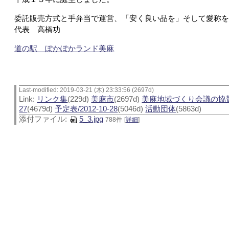
委託販売方式と手弁当で運営、「安く良い品を」そして愛称
代表 高橋功
道の駅 ぽかぽかランド美麻
Last-modified: 2019-03-21 (木) 23:33:56 (2697d)
Link:
リンク集
(229d)
美麻市
(2697d)
美麻地域づくり会議の協
27
(4679d)
予定表/2012-10-28
(5046d)
活動団体
(5863d)
添付ファイル:
5_3.jpg
788件
[
詳細
]