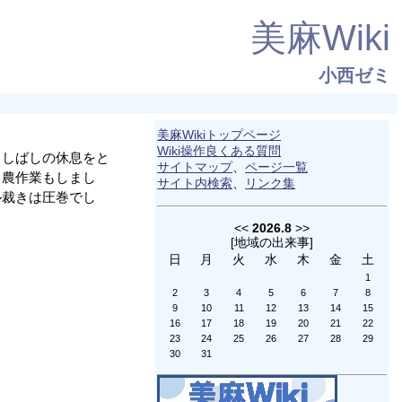
美麻Wiki
小西ゼミ
美麻Wikiトップページ
Wiki操作良くある質問
。しばしの休息をと
サイトマップ
、
ページ一覧
。農作業もしまし
サイト内検索
、
リンク集
ル裁きは圧巻でし
<<
2026.8
>>
[
地域の出来事
]
日
月
火
水
木
金
土
1
2
3
4
5
6
7
8
9
10
11
12
13
14
15
16
17
18
19
20
21
22
23
24
25
26
27
28
29
30
31