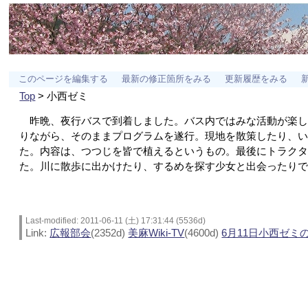
このページを編集する
最新の修正箇所をみる
更新履歴をみる
Top
> 小西ゼミ
昨晩、夜行バスで到着しました。バス内ではみな活動が楽し
りながら、そのままプログラムを遂行。現地を散策したり、
た。内容は、つつじを皆で植えるというもの。最後にトラク
た。川に散歩に出かけたり、するめを探す少女と出会ったり
Last-modified: 2011-06-11 (土) 17:31:44 (5536d)
Link:
広報部会
(2352d)
美麻Wiki-TV
(4600d)
6月11日小西ゼミ