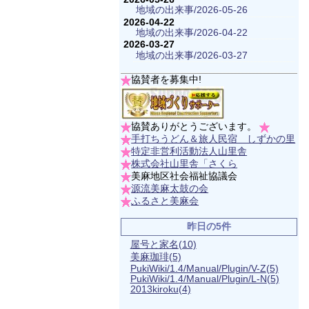
地域の出来事/2026-05-26
2026-04-22
地域の出来事/2026-04-22
2026-03-27
地域の出来事/2026-03-27
協賛者を募集中!
協賛ありがとうございます。
手打ちうどん＆旅人民宿 しずかの里
特定非営利活動法人山里舎
株式会社山里舎「さくら
美麻地区社会福祉協議会
源流美麻太鼓の会
ふるさと美麻会
昨日の5件
屋号と家名
(10)
美麻珈琲
(5)
PukiWiki/1.4/Manual/Plugin/V-Z
(5)
PukiWiki/1.4/Manual/Plugin/L-N
(5)
2013kiroku
(4)