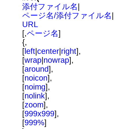
添付ファイル名
|
ページ名/添付ファイル名
|
URL
[,
ページ名
]
{,
[
left
|
center
|
right
],
[
wrap
|
nowrap
],
[
around
],
[
noicon
],
[
noimg
],
[
nolink
],
[
zoom
],
[
999x999
],
[
999%
]