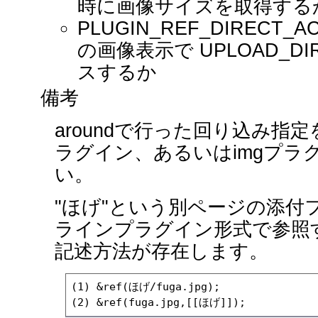
時に画像サイズを取得する
PLUGIN_REF_DIRECT
の画像表示で UPLOAD_D
スするか
備考
aroundで行った回り込み指定を
ラグイン、あるいはimgプラ
い。
"ほげ"という別ページの添付ファイ
ラインプラグイン形式で参照
記述方法が存在します。
(1) &ref(ほげ/fuga.jpg);

(2) &ref(fuga.jpg,[[ほげ]]);