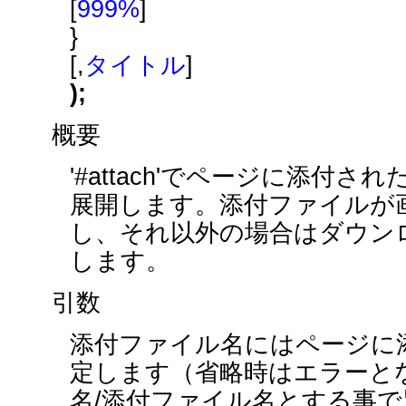
[
999%
]
}
[,
タイトル
]
);
概要
'#attach'でページに添付
展開します。添付ファイルが
し、それ以外の場合はダウン
します。
引数
添付ファイル名にはページに
定します（省略時はエラーと
名/添付ファイル名とする事