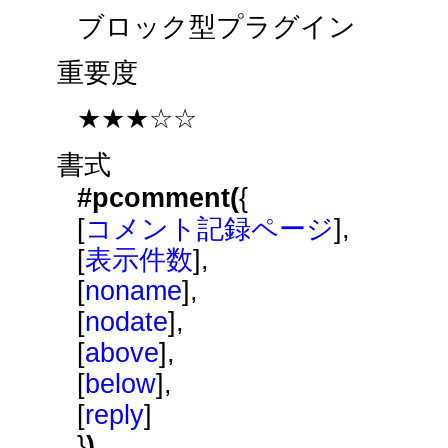
ブロック型プラグイン
重要度
★★★☆☆
書式
#pcomment(
{
[
コメント記録ページ
],
[
表示件数
],
[
noname
],
[
nodate
],
[
above
],
[
below
],
[
reply
]
}
)