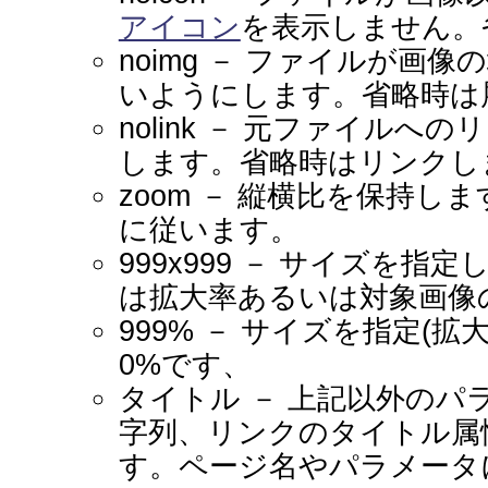
アイコン
を表示しません。
noimg － ファイルが画
いようにします。省略時は
nolink － 元ファイル
します。省略時はリンクし
zoom － 縦横比を保持
に従います。
999x999 － サイズを指
は拡大率あるいは対象画像
999% － サイズを指定(拡
0%です、
タイトル － 上記以外のパ
字列、リンクのタイトル属
す。ページ名やパラメータ