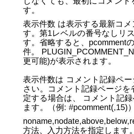
しなくても、最初にコメント
す。
表示件数 は表示する最新コ
す。第1レベルの番号なしリ
す。省略すると、pcomment
件。 PLUGIN_PCOMMENT_
更可能)が表示されます。
表示件数は コメント記録ペー
さい。コメント記録ページを省
定する場合は、 コメント記録
ます。（例: #pcomment(,15)
noname,nodate,above,bel
方法、入力方法を指定します