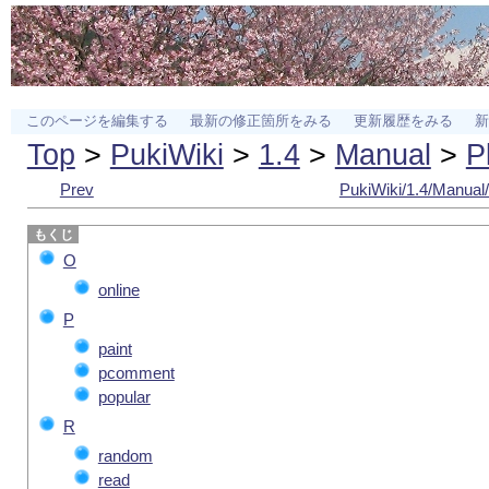
このページを編集する
最新の修正箇所をみる
更新履歴をみる
新
Top
>
PukiWiki
>
1.4
>
Manual
>
P
Prev
PukiWiki/1.4/Manual/
O
online
P
paint
pcomment
popular
R
random
read