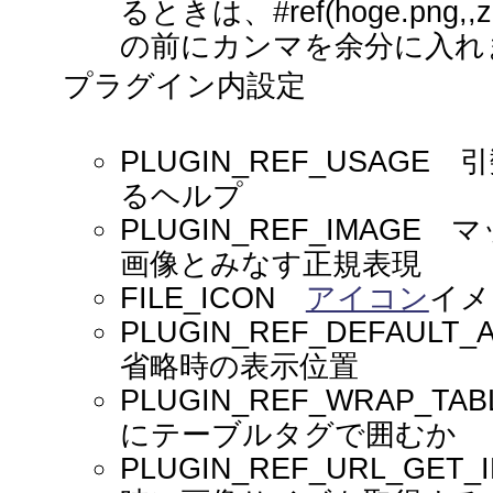
るときは、#ref(hoge.pn
の前にカンマを余分に入れ
プラグイン内設定
PLUGIN_REF_USAG
るヘルプ
PLUGIN_REF_IMAG
画像とみなす正規表現
FILE_ICON
アイコン
イメ
PLUGIN_REF_DEFAULT_ALIG
省略時の表示位置
PLUGIN_REF_WRAP_TAB
にテーブルタグで囲むか
PLUGIN_REF_URL_GET