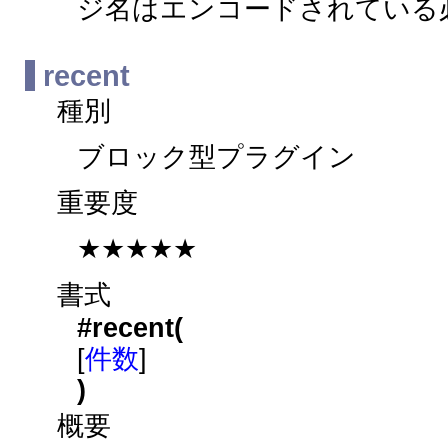
ジ名はエンコードされている
recent
種別
ブロック型プラグイン
重要度
★★★★★
書式
#recent(
[
件数
]
)
概要