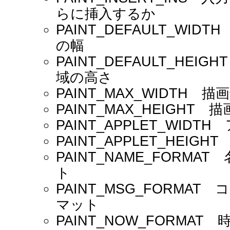
らに挿入するか
PAINT_DEFAULT_WI
の幅
PAINT_DEFAULT_HE
域の高さ
PAINT_MAX_WIDTH 
PAINT_MAX_HEIGHT
PAINT_APPLET_WID
PAINT_APPLET_HEI
PAINT_NAME_FORM
ト
PAINT_MSG_FORMA
マット
PAINT_NOW_FORMA