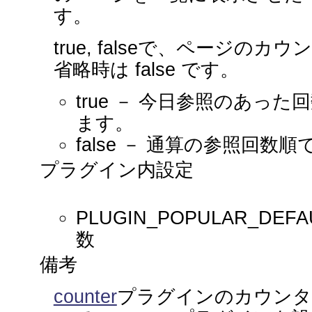
す。
true, falseで、ページの
省略時は false です。
true － 今日参照のあっ
ます。
false － 通算の参照回
プラグイン内設定
PLUGIN_POPULAR_D
数
備考
counter
プラグインのカウンタ