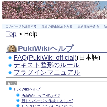
このページを編集する
最新の修正箇所をみる
更新履歴をみる
新
Top
> Help
PukiWiki
ヘルプ
FAQ(PukiWiki-official)
(日本語)
テキスト整形のルール
プラグインマニュアル
PukiWikiヘルプ
PukiWiki って 何なの?
新しいページを作成するには?
リンクについてる(3m)とかは?