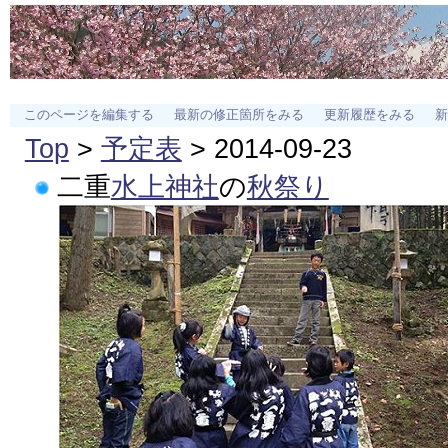
このページを編集する
最新の修正箇所をみる
更新履歴をみる
新
Top
>
予定表
> 2014-09-23
二重
水上神社
の
秋祭り