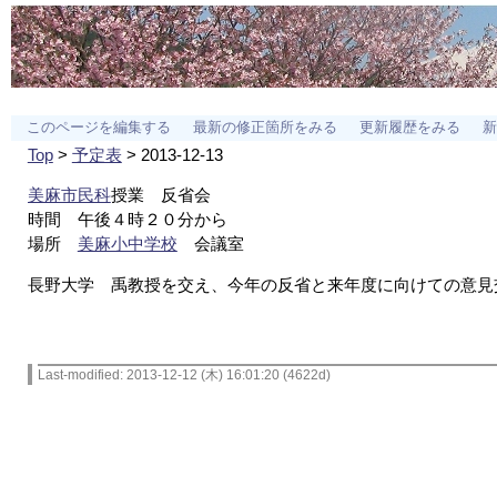
このページを編集する
最新の修正箇所をみる
更新履歴をみる
新
Top
>
予定表
> 2013-12-13
美麻市民科
授業 反省会
時間 午後４時２０分から
場所
美麻小中学校
会議室
長野大学 禹教授を交え、今年の反省と来年度に向けての意見
Last-modified: 2013-12-12 (木) 16:01:20 (4622d)