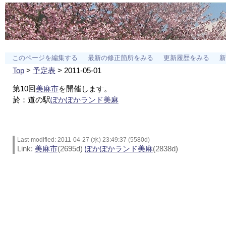
このページを編集する
最新の修正箇所をみる
更新履歴をみる
新
Top
>
予定表
> 2011-05-01
第10回
美麻市
を開催します。
於：道の駅
ぽかぽかランド美麻
Last-modified: 2011-04-27 (水) 23:49:37 (5580d)
Link:
美麻市
(2695d)
ぽかぽかランド美麻
(2838d)