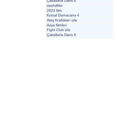
Çakallarla Dans 6
seehdfilm
2023 film
Kutsal Damacana 4
Ateş Krallıkları izle
Asya filmleri
Fight Club izle
Çakallarla Dans 6