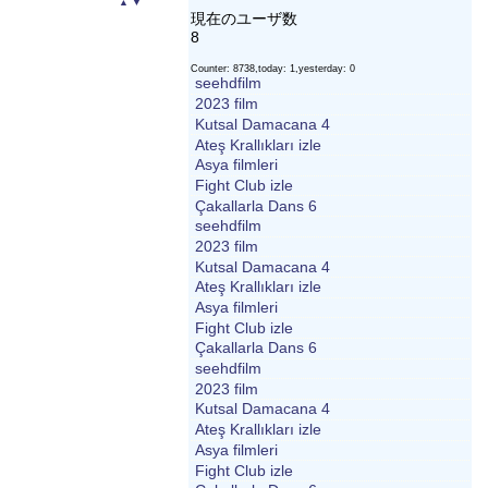
▲
▼
現在のユーザ数
8
Counter: 8738,today: 1,yesterday: 0
seehdfilm
2023 film
Kutsal Damacana 4
Ateş Krallıkları izle
Asya filmleri
Fight Club izle
Çakallarla Dans 6
seehdfilm
2023 film
Kutsal Damacana 4
Ateş Krallıkları izle
Asya filmleri
Fight Club izle
Çakallarla Dans 6
seehdfilm
2023 film
Kutsal Damacana 4
Ateş Krallıkları izle
Asya filmleri
Fight Club izle