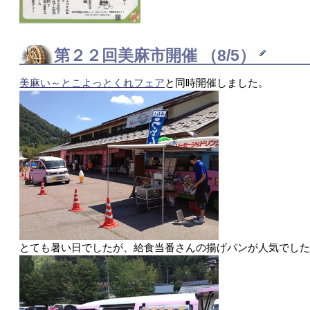
第２２回
美麻市
開催 （8/5）
美麻い～とこよっとくれフェア
と同時開催しました。
とても暑い日でしたが、給食当番さんの揚げパンが人気でし