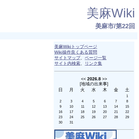
美麻Wiki
美麻市/第22回
美麻Wikiトップページ
Wiki操作良くある質問
サイトマップ
、
ページ一覧
サイト内検索
、
リンク集
<<
2026.8
>>
[
地域の出来事
]
日
月
火
水
木
金
土
1
2
3
4
5
6
7
8
9
10
11
12
13
14
15
16
17
18
19
20
21
22
23
24
25
26
27
28
29
30
31