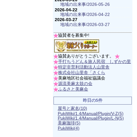
地域の出来事/2026-05-26
2026-04-22
地域の出来事/2026-04-22
2026-03-27
地域の出来事/2026-03-27
協賛者を募集中!
協賛ありがとうございます。
手打ちうどん＆旅人民宿 しずかの里
特定非営利活動法人山里舎
株式会社山里舎「さくら
美麻地区社会福祉協議会
源流美麻太鼓の会
ふるさと美麻会
昨日の5件
屋号と家名
(10)
PukiWiki/1.4/Manual/Plugin/V-Z
(5)
PukiWiki/1.4/Manual/Plugin/L-N
(5)
美麻珈琲
(5)
PukiWiki
(4)