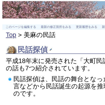
このページを編集する
最新の修正箇所をみる
更新履歴をみる
新
Top
> 美麻の民話
民話探偵
平成18年末に発売された「大町民
の話も7つ紹介されています。
民話探偵は、民話の舞台となっ
言などから民話誕生の起源を推
のです。