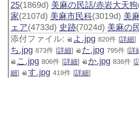
25
(1869d)
美麻の民話/赤岩大天狗
家
(2107d)
美麻市民科
(3019d)
美
ェア
(4733d)
史跡
(7024d)
美麻の
添付ファイル:
よ.jpg
820件
[
詳細
]
ち.jpg
た.jpg
873件
[
詳細
]
795件
[
詳
こ.jpg
か.jpg
806件
[
詳細
]
836件
[
す.jpg
細
]
419件
[
詳細
]