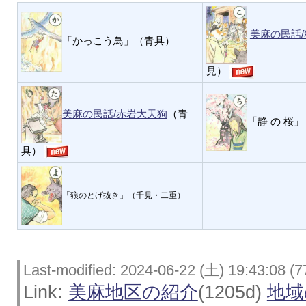
美麻の民話
「かっこう鳥」（青具）
見）
美麻の民話/赤岩大天狗
（青
「静 の 桜
具）
「狼のとげ抜き」（千見・二重）
Last-modified: 2024-06-22 (土) 19:43:08 (7
Link:
美麻地区の紹介
(1205d)
地域の