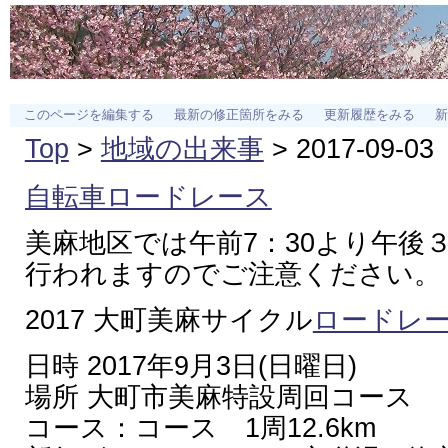
このページを編集する
最新の修正箇所をみる
更新履歴をみる
新
Top
>
地域の出来事
> 2017-09-03
自転車ロードレース
美麻地区では午前7：30より午後
行われますのでご注意ください。
2017 大町美麻サイクル
ロードレ
日時 2017年9月3日(日曜日)
場所 大町市美麻特設周回コース
コース：コース 1周12.6km