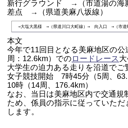
新行グラウンド →（市道湯の海
差点 →（県道美麻八坂線）
　→大塩大黒様　→（県道川口大町線）→　向入口　→（市
本文
今年で11回目となる美麻地区の公
周：12.6km）での
ロードレース
大
大学生の迫力ある走りを沿道でご
女子競技開始 7時45分（5周、6
10時（14周、176.4km）
なお、当日は美麻地区内で交通規
ため、係員の指示に従っていただ
します。