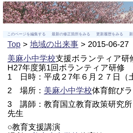
このページを編集する
最新の修正箇所をみる
更新履歴をみる
新
Top
>
地域の出来事
> 2015-06-27
美麻小中学校
支援ボランティア研
H27年度第1回ボランティア研修
1 日時：平成２7年６月２７日（
2 場所：
美麻小中学校
体育館びラ
3 講師：教育国立教育政策研究
先生
○教育支援講演