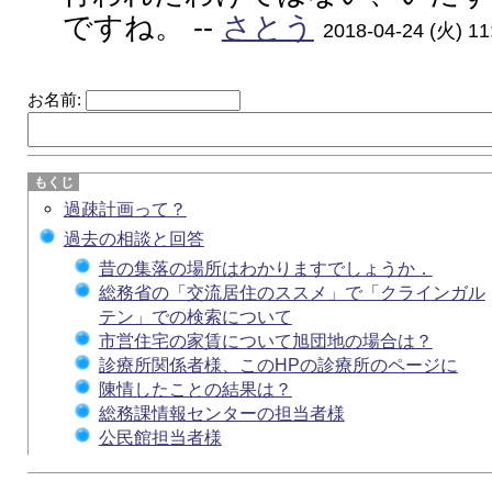
ですね。 --
さとう
2018-04-24 (火) 11
お名前:
過疎計画って？
過去の相談と回答
昔の集落の場所はわかりますでしょうか．
総務省の「交流居住のススメ」で「クラインガル
テン」での検索について
市営住宅の家賃について旭団地の場合は？
診療所関係者様、このHPの診療所のページに
陳情したことの結果は？
総務課情報センターの担当者様
公民館担当者様