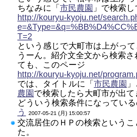
ちなみに「
市民農園
」で検索し
http://kouryu-kyoju.net/searc
e=&Type=&q=%BB%D4%CC%
T=2
という感じで大町市は上がって
うーん。紹介文全文から検索さ
ても、このページ
http://kouryu-kyoju.net/progra
では、タイトルに「
市民農園
」
農園
で検索したら大町市が出て
どういう検索条件になっているの
う
2007-05-21 (月) 15:00:57
交流居住のＨＰの検索というこ
た。