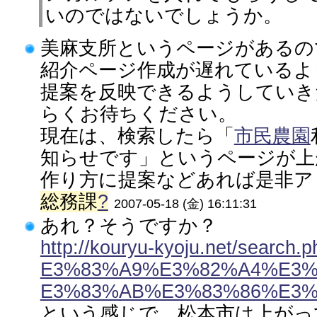
いのではないでしょうか。
美麻支所というページがあるの
紹介ページ作成が遅れているよ
提案を反映できるようしていき
らくお待ちください。
現在は、検索したら「
市民農園
知らせです」というページが上
作り方に提案などあれば是非アド
総務課
?
2007-05-18 (金) 16:11:31
あれ？そうですか？
http://kouryu-kyoju.net/sea
E3%83%A9%E3%82%A4%E3
E3%83%AB%E3%83%86%E3%
という感じで、松本市は上がっ