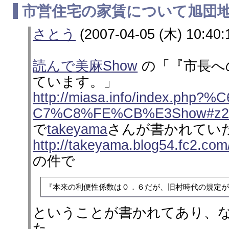
市営住宅の家賃について旭団
さとう
(2007-04-05 (木) 10:40:
読んで美麻Show
の「『市長へ
ています。」
http://miasa.info/index.ph
C7%C8%FE%CB%E3Show#z2
で
takeyama
さんが書かれてい
http://takeyama.blog54.fc2.com
の件で
『本来の利便性係数は０．６だが、旧村時代の規定が
ということが書かれてあり、
た。