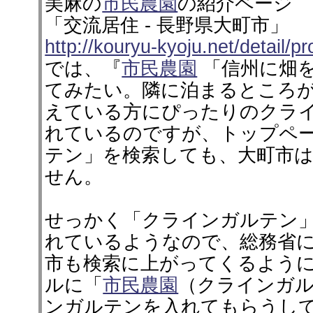
美麻の
市民農園
の紹介ページ
「交流居住 - 長野県大町市」
http://kouryu-kyoju.net/detail/
では、『
市民農園
「信州に畑
てみたい。隣に泊まるところ
えている方にぴったりのクラ
れているのですが、トップペ
テン」を検索しても、大町市
せん。
せっかく「クラインガルテン
れているようなので、総務省
市も検索に上がってくるように
ルに「
市民農園
（クラインガ
ンガルテンを入れてもらうし