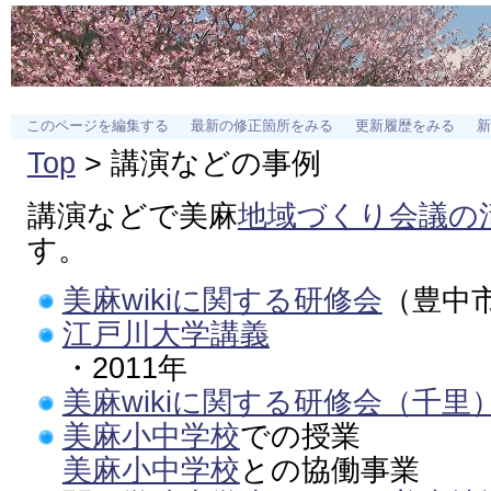
このページを編集する
最新の修正箇所をみる
更新履歴をみる
新
Top
> 講演などの事例
講演などで美麻
地域づくり会議の
す。
美麻wikiに関する研修会
（豊中
江戸川大学講義
・2011年
美麻wikiに関する研修会（千里
美麻小中学校
での授業
美麻小中学校
との協働事業