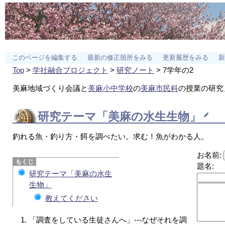
このページを編集する
最新の修正箇所をみる
更新履歴をみる
新
Top
>
学社融合プロジェクト
>
研究ノート
> 7学年の2
美麻地域づくり会議と
美麻小中学校
の
美麻市民科
の授業の研究
研究テーマ「美麻の水生生物」
釣れる魚・釣り方・餌を調べたい。求む！魚がわかる人。
お名前:
題名:
研究テーマ「美麻の水生
生物」
教えてください
「調査をしている生徒さんへ」---なぜそれを調