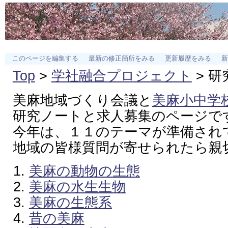
このページを編集する
最新の修正箇所をみる
更新履歴をみる
新
Top
>
学社融合プロジェクト
> 
美麻地域づくり会議と
美麻小中学
研究ノートと求人募集のページで
今年は、１１のテーマが準備され
地域の皆様質問が寄せられたら親
美麻の動物の生態
美麻の水生生物
美麻の生態系
昔の美麻