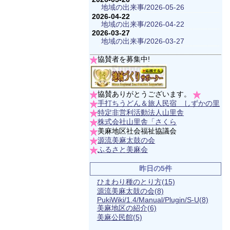
地域の出来事/2026-05-26
2026-04-22
地域の出来事/2026-04-22
2026-03-27
地域の出来事/2026-03-27
協賛者を募集中!
協賛ありがとうございます。
手打ちうどん＆旅人民宿 しずかの里
特定非営利活動法人山里舎
株式会社山里舎「さくら
美麻地区社会福祉協議会
源流美麻太鼓の会
ふるさと美麻会
昨日の5件
ひまわり種のとり方
(15)
源流美麻太鼓の会
(8)
PukiWiki/1.4/Manual/Plugin/S-U
(8)
美麻地区の紹介
(6)
美麻公民館
(5)