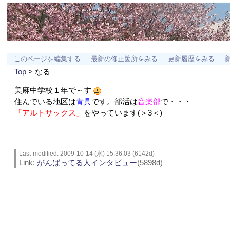
このページを編集する
最新の修正箇所をみる
更新履歴をみる
Top
> なる
美麻中学校１年で～す
住んでいる地区は
青具
です。部活は
音楽部
で・・・
「アルトサックス」
をやっています(＞3＜)
Last-modified: 2009-10-14 (水) 15:36:03 (6142d)
Link:
がんばってる人インタビュー
(5898d)