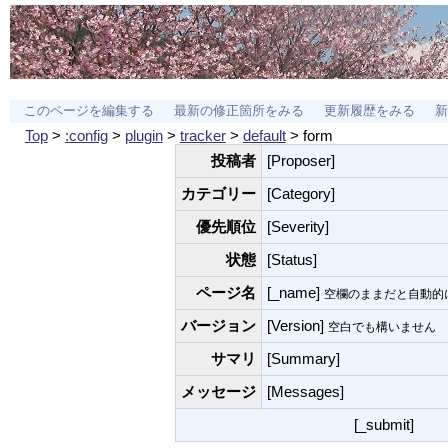
このページを編集する
最新の修正箇所をみる
更新履歴をみる
新
Top
>
:config
>
plugin
>
tracker
>
default
> form
投稿者
[Proposer]
カテゴリー
[Category]
優先順位
[Severity]
状態
[Status]
ページ名
[_name]
空欄のままだと自動的
バージョン
[Version]
空白でも構いません
サマリ
[Summary]
メッセージ
[Messages]
[_submit]