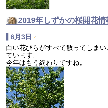
2019年
しずかの桜
開花情
6月3日
白い花びらがすべて散ってしまい
ています。
今年はもう終わりですね。