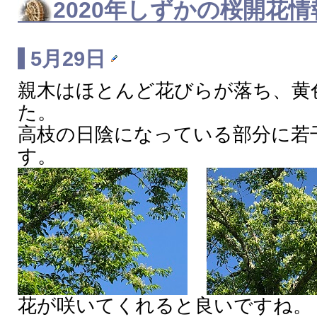
2020年
しずかの桜
開花情
5月29日
親木はほとんど花びらが落ち、黄
た。
高枝の日陰になっている部分に若
す。
花が咲いてくれると良いですね。