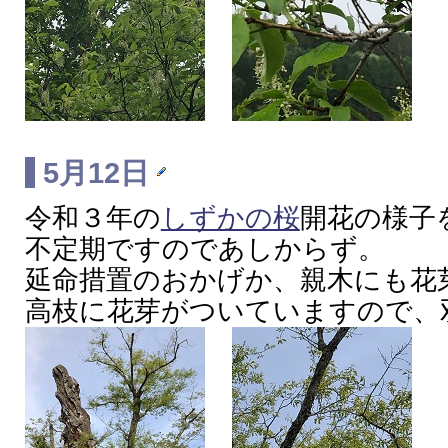
5月12日
令和３年の
しずかの桜
開花の様子
不定期ですのであしからず。
延命措置のおかげか、親木にも花
高枝に花芽がついていますので、