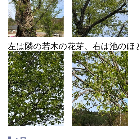
左は隣の若木の花芽、右は池のほ