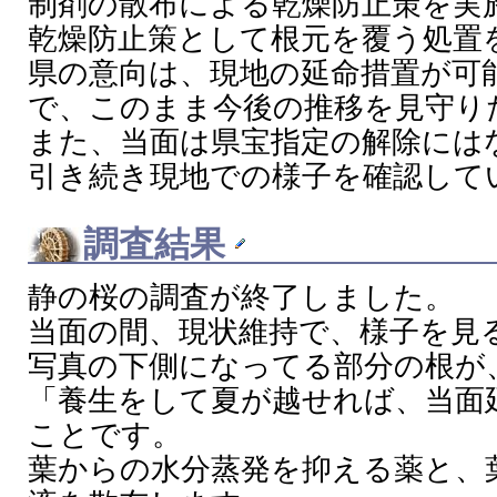
制剤の散布による乾燥防止策を実
乾燥防止策として根元を覆う処置
県の意向は、現地の延命措置が可
で、このまま今後の推移を見守り
また、当面は県宝指定の解除には
引き続き現地での様子を確認して
調査結果
静の桜の調査が終了しました。
当面の間、現状維持で、様子を見
写真の下側になってる部分の根が
「養生をして夏が越せれば、当面
ことです。
葉からの水分蒸発を抑える薬と、