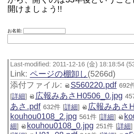
開けましょう!!
お名前:
Last-modified: 2011-12-16 (金) 18:18:54 (5
Link:
ページの棚卸し
(5266d)
添付ファイル:
S560220.pdf
692
広報みあさH0506_0.jpg
[
詳細
]
45
あさ.pdf
広報みあさH05
632件
[
詳細
]
kouhou0108_2.jpg
ko
561件
[
詳細
]
kouhou0108_0.jpg
細
]
251件
[
詳細
]