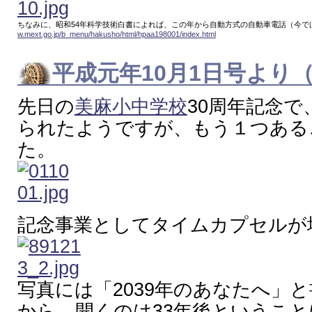
ちなみに、昭和54年科学技術白書によれば、この年から自動方式の自動車電話（今で
w.mext.go.jp/b_menu/hakusho/html/hpaa198001/index.html
平成元年10月1日号より
先日の
美麻小中学校
30周年記念
られたようですが、もう１つある
た。
記念事業としてタイムカプセルが
写真には「2039年のあなたへ」
から、開くのは33年後というこ