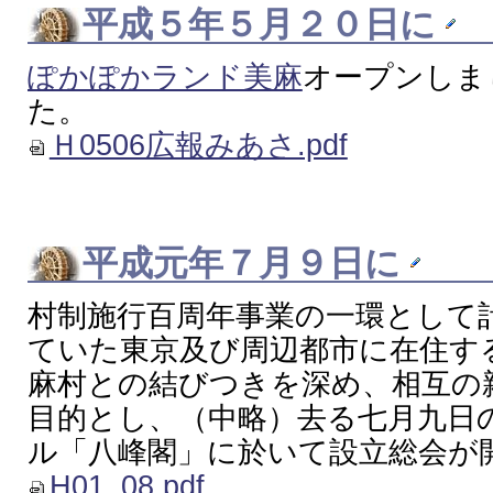
平成５年５月２０日に
ぽかぽかランド美麻
オープンしま
た。
Ｈ0506広報みあさ.pdf
平成元年７月９日に
村制施行百周年事業の一環として
ていた東京及び周辺都市に在住す
麻村との結びつきを深め、相互の
目的とし、（中略）去る七月九日
ル「八峰閣」に於いて設立総会が
H01_08.pdf