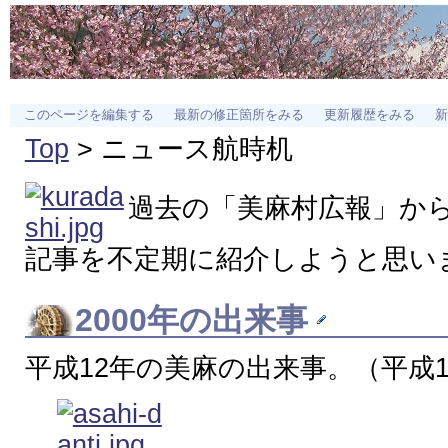
このページを編集する
最新の修正箇所をみる
更新履歴をみる
新
Top
> ニュース航時机
過去の「美麻村広報」か
記事を不定期に紹介しようと思い
2000年の出来事
平成12年の美麻の出来事。（平成1