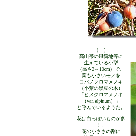
（→）
高山帯の風衝地等に
生えている小型
（高さ3～10cm）で、
葉も小さいモノを
コバノクロマメノキ
（小葉の黒豆の木）
「ヒメクロマメノキ
（var. alpinum）」
と呼んでいるようだ。
花は白っぽいものが多
く、
花の小ささの割に