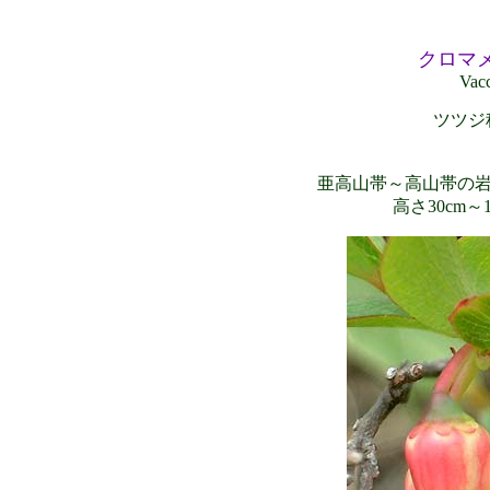
クロマ
Vacc
ツツジ科
亜高山帯～高山帯の
高さ30cm