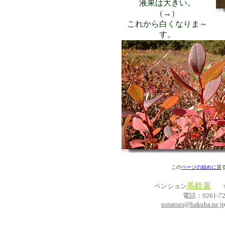
液果は大きい。
（→）
これから白くなりま～
す。
この
ページの始めに
戻
馬鈴薯
000
ペンション
電話：0261-72
potatoes@hakuba.ne.j