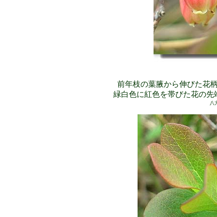
前年枝の葉腋から伸びた花
緑白色に紅色を帯びた花の先
八方