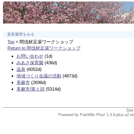
更新履歴をみる
Top
> 間伐材足湯ワークショップ
Return to 間伐材足湯ワークショップ
お問い合わせ
(1d)
みあさ保育園
(436d)
温泉
(6052d)
地域づくり会議の活動
(4873d)
美麻市
(2696d)
美麻市/第１回
(5314d)
Site
Powered by PukiWiki Plus! 1.4.6-plus-u2 w