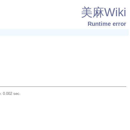
美麻Wiki
Runtime error
: 0.002 sec.