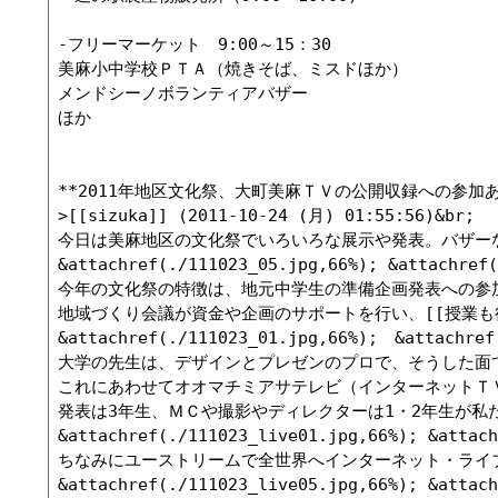
-フリーマーケット　9:00～15：30

美麻小中学校ＰＴＡ（焼きそば、ミスドほか）

メンドシーノボランティアバザー

ほか

**2011年地区文化祭、大町美麻ＴＶの公開収録への参加ありが
>[[sizuka]] (2011-10-24 (月) 01:55:56)&br;

今日は美麻地区の文化祭でいろいろな展示や発表。バザーな
&attachref(./111023_05.jpg,66%); &attachref(
今年の文化祭の特徴は、地元中学生の準備企画発表への参
地域づくり会議が資金や企画のサポートを行い、[[授業も
&attachref(./111023_01.jpg,66%);　&attachref(
大学の先生は、デザインとプレゼンのプロで、そうした面で
これにあわせてオオマチミアサテレビ（インターネットＴＶ
発表は3年生、ＭＣや撮影やディレクターは1・2年生が私
&attachref(./111023_live01.jpg,66%); &attach
ちなみにユーストリームで全世界へインターネット・ライブ
&attachref(./111023_live05.jpg,66%); &attach