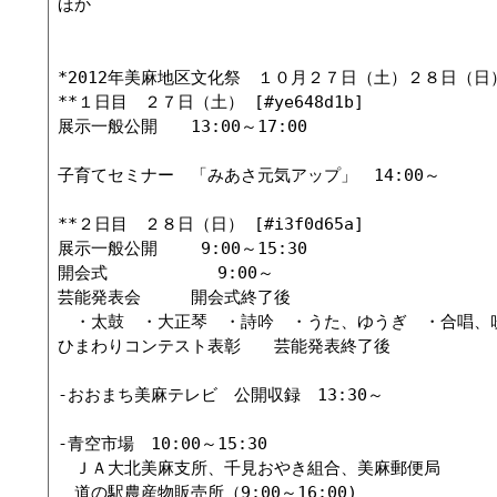
ほか

*2012年美麻地区文化祭　１０月２７日（土）２８日（日） [#
**１日目　２７日（土） [#ye648d1b]

展示一般公開　　13:00～17:00

子育てセミナー　「みあさ元気アップ」　14:00～

**２日目　２８日（日） [#i3f0d65a]

展示一般公開　　 9:00～15:30

開会式　　　　　 　9:00～

芸能発表会　　　開会式終了後

　・太鼓　・大正琴　・詩吟　・うた、ゆうぎ　・合唱、吹
ひまわりコンテスト表彰　　芸能発表終了後

-おおまち美麻テレビ　公開収録　13:30～

-青空市場　10:00～15:30

　ＪＡ大北美麻支所、千見おやき組合、美麻郵便局

　道の駅農産物販売所（9:00～16:00)
