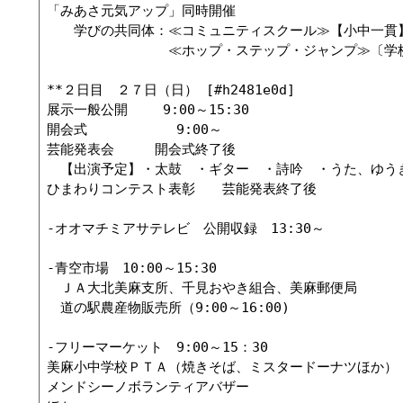
「みあさ元気アップ」同時開催

　　学びの共同体：≪コミュニティスクール≫【小中一貫】
　　　　　　　　　≪ホップ・ステップ・ジャンプ≫〔学校
**２日目　２７日（日） [#h2481e0d]

展示一般公開　　 9:00～15:30

開会式　　　　　 　9:00～

芸能発表会　　　開会式終了後

　【出演予定】・太鼓　・ギター　・詩吟　・うた、ゆうぎ
ひまわりコンテスト表彰　　芸能発表終了後

-オオマチミアサテレビ　公開収録　13:30～

-青空市場　10:00～15:30

　ＪＡ大北美麻支所、千見おやき組合、美麻郵便局

　道の駅農産物販売所（9:00～16:00)

-フリーマーケット　9:00～15：30

美麻小中学校ＰＴＡ（焼きそば、ミスタードーナツほか）

メンドシーノボランティアバザー
