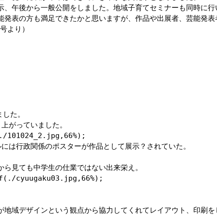
示、午後から一般公開をしました。地域子育てセミナーも同時に行
能発表の方も満足できたかと思いますが、作品や出展者、芸能発表
号より）

した。

上がっていました。

/101024_2.jpg,66%);

には行政関係のポスターが作品として展示？されていた。

から見ても中学生の仕業ではない出来栄え。

(./cyuugaku03.jpg,66%);

が地域デザインという観点から協力してくれてレイアウト、印刷をし