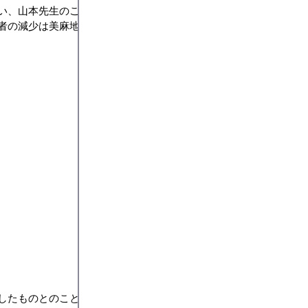
い、山本先生のご指導で（からくり棒）の製作を親子で行いました
者の減少は美麻地区文化祭の有り方の難しさを考えさせる２日間でも
たものとのことでした。
