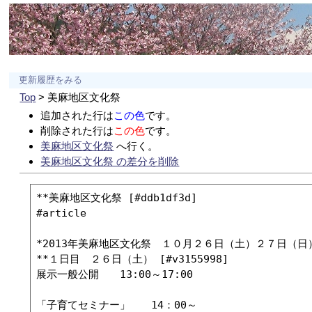
更新履歴をみる
Top
> 美麻地区文化祭
追加された行は
この色
です。
削除された行は
この色
です。
美麻地区文化祭
へ行く。
美麻地区文化祭 の差分を削除
**美麻地区文化祭 [#ddb1df3d]

#article

*2013年美麻地区文化祭　１０月２６日（土）２７日（日） [#
**１日目　２６日（土） [#v3155998]

展示一般公開　　13:00～17:00

「子育てセミナー」　　14：00～
