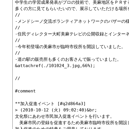
中学生の学習成果発表がプロの技術で、美麻地区をＰＲする
多くの方に見てもらいたいので、展示していただける場所を
//

-メンドシーノ交流ボランティアネットワークのバザーの様
//

-住民ディレクター大町美麻テレビの公開収録とインターネ
//

-今年初登場の美麻市が臨時市役所を開設していました。

//

-道の駅の販売所も多くのお客さんで賑っていました。

&attachref(./101024_3.jpg,66%);

//

#comment

**加入促進イベント [#q2d864a3]

> (2010-10-12 (火) 09:02:40)&br;

文化祭にあわせ市民加入促進イベントを行います。

　美麻市民の登録を促進するため美麻市臨時市役所を開設し
加入促進のための特典をご用意しております。
