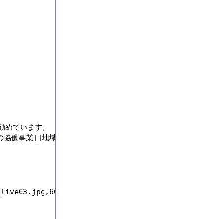
めています。 

協働事業]]地域資源についての研究を行い文化祭にあわせて発表
live03.jpg,66%);
