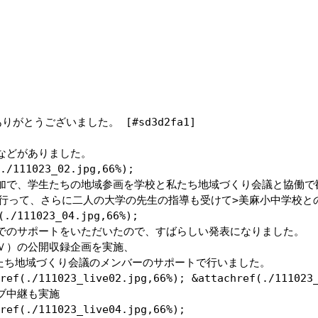
とうございました。 [#sd3d2fa1]

どがありました。

./111023_02.jpg,66%); 

加で、学生たちの地域参画を学校と私たち地域づくり会議と協働で勧
行って、さらに二人の大学の先生の指導も受けて>美麻小中学校との
./111023_04.jpg,66%);

のサポートをいただいたので、すばらしい発表になりました。 

）の公開収録企画を実施、 

たち地域づくり会議のメンバーのサポートで行いました。

ref(./111023_live02.jpg,66%); &attachref(./111023_
中継も実施

ref(./111023_live04.jpg,66%);
