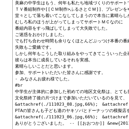
美麻の中学生はもう、何年も私たち地域づくりのサポートで
ＴＶ番組制作や[[ＣＭ制作>ふるさとＣＭ]]、プレゼンを
堂々として落ち着いてこなしてしまうので本当に素晴らしか
むしろ私のほうが上がってしまってサポートＭＣなのに 

番組内容をすっ飛ばしてしまって大失敗でした。 

ご迷惑をおかけしました。

でも打ち合わせ時間も余りなくほとんどぶっつけ本番の番組
失敗もご愛嬌です。 

しかし何年もこうした取り組みをやってきてこういった企画
彼らは本当に成長しているそれを実感。 

素晴らしいことだと思います。

参加、サポートいただいた皆さんに感謝です。

- みなさんお疲れ様でした。

#br

中学生が主体的に参加した初めての地区文化祭は、とても良
文化祭終了後の片づけまで参加いただいているのを見て、
&attachref(./111023_08.jpg,66%);　&attachref(
PTAの皆さんも子ども達のヤキソバとドーナッツの模擬店
&attachref(./111023_06.jpg,66%);　&attachref(
ありがとうございました。 -- [[おおつか]] &new{2011-10