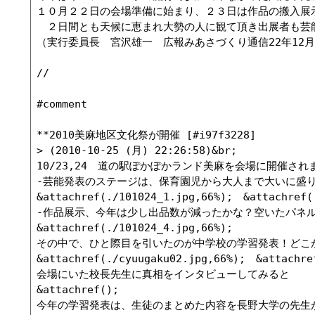
１０月２２日の会場準備に始まり、２３日は作品の搬入展
　２日間とも天候に恵まれ大勢の人に観て頂き出展者も芸
（実行委員長　宮沢雄一　広報みあさづくり通信22年12月
//

#comment

**2010美麻地区文化祭が開催 [#i97f3228]

> (2010-10-25 (月) 22:26:58)&br;

10/23,24　道の駅ぽかぽかランド美麻を会場に開催されま
-芸能発表のステージは、保育園児から大人まで大いに盛り
&attachref(./101024_1.jpg,66%);　&attachref(.
-作品展示、今年は少し出品数が減ったかな？空いたパネル
&attachref(./101024_4.jpg,66%);

その中で、ひと際目を引いたのが中学校の学習発表！どこ
&attachref(./cyuugaku02.jpg,66%);　&attachref
会場にいた校長先生に真相をインタビューしてみると

&attachref();

今年の学習発表は、生徒のまとめた内容を長野大学の先生