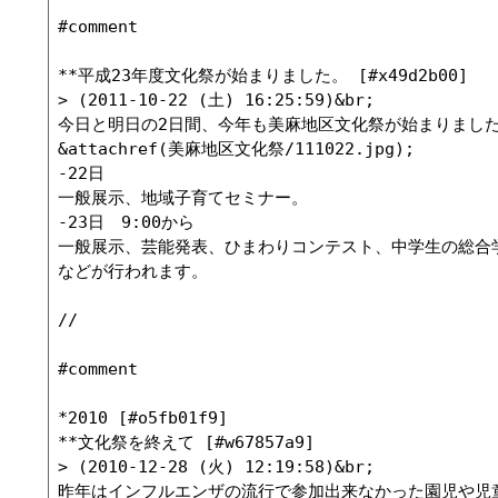
#comment

**平成23年度文化祭が始まりました。 [#x49d2b00]

> (2011-10-22 (土) 16:25:59)&br;

今日と明日の2日間、今年も美麻地区文化祭が始まりました
&attachref(美麻地区文化祭/111022.jpg);

-22日

一般展示、地域子育てセミナー。

-23日　9:00から

一般展示、芸能発表、ひまわりコンテスト、中学生の総合
などが行われます。

//

#comment

*2010 [#o5fb01f9]

**文化祭を終えて [#w67857a9]

> (2010-12-28 (火) 12:19:58)&br;

昨年はインフルエンザの流行で参加出来なかった園児や児