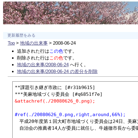
更新履歴をみる
Top
>
地域の出来事
> 2008-06-24
追加された行は
この色
です。
削除された行は
この色
です。
地域の出来事/2008-06-24
へ行く。
地域の出来事/2008-06-24 の差分を削除
**課題引き継ぎ市政に [#r31b9615]

&attachref(./20080626_0.png);
#ref(./20080626_0.png,right,around,66%);
　平成20年度第１回大町市地域づくり委員会は24日、美
　自治会の推薦者14人が委員に就任し、牛越徹市長から委嘱状