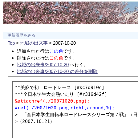
更新履歴をみる
Top
>
地域の出来事
> 2007-10-20
追加された行は
この色
です。
削除された行は
この色
です。
地域の出来事/2007-10-20
へ行く。
地域の出来事/2007-10-20 の差分を削除
**美麻で初　ロードレース [#kc7d910c]

&attachref(./20071020.png);
#ref(./20071020.png,right,around,%);
>　「全日本学生自転車ロードレースシリーズ第７戦」（日
>（2007.10.21）
