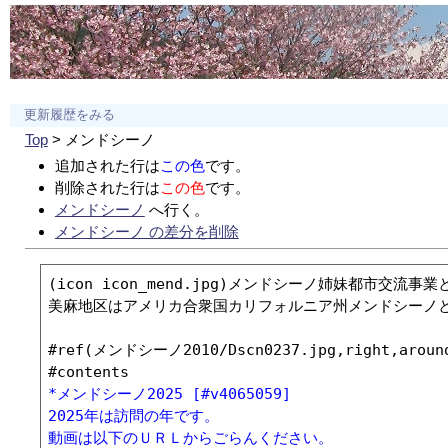
更新履歴をみる
Top
> メンドシーノ
追加された行は
この色
です。
削除された行は
この色
です。
メンドシーノ
へ行く。
メンドシーノ の差分を削除
(icon icon_mend.jpg)メンドシーノ姉妹都市交流事業と
美麻地区はアメリカ合衆国カリフォルニア州メンドシーノと
#ref(メンドシーノ2010/Dscn0237.jpg,right,around
*メンドシーノ2025 [#v4065059]
2025年は訪問の年です。
動画は以下のＵＲＬからごらんください。