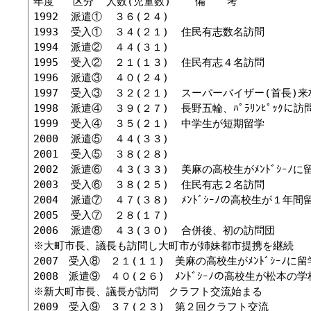
年度   区分  人数(児童数)	  備　　考

1992  派遣①  ３６(２４)   

1993  受入①  ３４(２１)  住民有志数名訪問

1994  派遣②  ４４(３１)   

1995  受入②  ２１(１３)  住民有志４名訪問

1996  派遣③  ４０(２４)   

1997  受入③  ３２(２１)  スーパーバイザー(首長)来村
1998  派遣④  ３９(２７)  長野五輪、ﾊﾟﾗﾘﾝﾋﾟｯｸに訪問
1999  受入④  ３５(２１)  中学生が短期留学

2000  派遣⑤  ４４(３３)	

2001  受入⑤  ３８(２８)	

2002  派遣⑥  ４３(３３)  美麻の高校生がﾒﾝﾄﾞｼｰﾉに留
2003  受入⑥  ３８(２５)  住民有志２名訪問

2004  派遣⑦  ４７(３８)  ﾒﾝﾄﾞｼｰﾉの高校生が１年間留
2005  受入⑦  ２８(１７)	

2006  派遣⑧  ４３(３０)  合併後、初の訪問団

※大町市長、議長も訪問し大町市が姉妹都市提携を継続

2007　受入⑧　２１(１１)　美麻の高校生がﾒﾝﾄﾞｼｰﾉに留学
2008　派遣⑨　４０(２６)　ﾒﾝﾄﾞｼｰﾉの高校生が松本の学
※新大町市長、議長が訪問　クラフト交流始まる

2009　受入⑨　３７(２３)　第２回クラフト交流
