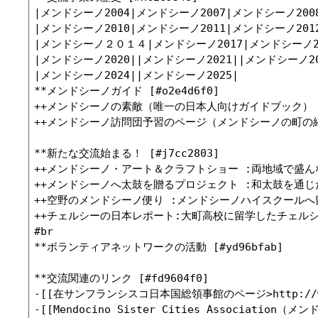
|メンドシーノ2004|メンドシーノ2007|メンドシーノ2008
|メンドシーノ2010|メンドシーノ2011|メンドシーノ2012
|メンドシーノ２０１４|メンドシーノ2017|メンドシーノ201
|メンドシーノ2020||メンドシーノ2021||メンドシーノ202
|メンドシーノ2024||メンドシーノ2025|

**メンドシーノガイド [#o2e4d6f0]

++メンドシーノの素敵（唯一の日本人向けガイドブック）

++メンドシーノ訪問団予習のページ（メンドシーノの町の紹
**新たな交流始まる！ [#j7cc2803]

++メンドシーノ・アート＆クラフトショー :両地域で盛ん
++メンドシーノへ太鼓を贈るプロジェクト :和太鼓を通じ
++空野のメンドシーノ便り :メンドシーノハイスクールへ
++チェルシーの日本レポート:大町高校に留学したチェルシ
#br

**ボランティアネットワークの活動 [#yd96bfab]

**交流関連のリンク [#fd9604f0]

-[[在サンフランシスコ日本国総領事館のページ>http://www.sf.u
-[[Mendocino Sister Cities Association（メン