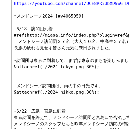
https://youtube.com/channel/UCE8RRiUbXD9wG_D
*メンドシーノ2024 [#v4065059]

-6/18　訪問団到着

#ref(http://miasa.info/index.php?plugin=ref&
　メンドシーノ訪問団３７名（大人１０名、中高生２７名）
長旅の疲れも見せず皆さん元気に来日されました。

-訪問団は東京に到着して、まずは東京のまちを楽しみまし
&attachref(./2024 tokyo.png,80%);

-メンドシーノ訪問団は、雨の中の日光です。

&attachref(./2024 nikko.png,80%);

-6/22　広島・宮島に到着

東京訪問を終えて、メンドシーノ訪問団と宮島口で合流し宮
メンドシーノのスタッフたちと昨年メンドシーノ訪問の時