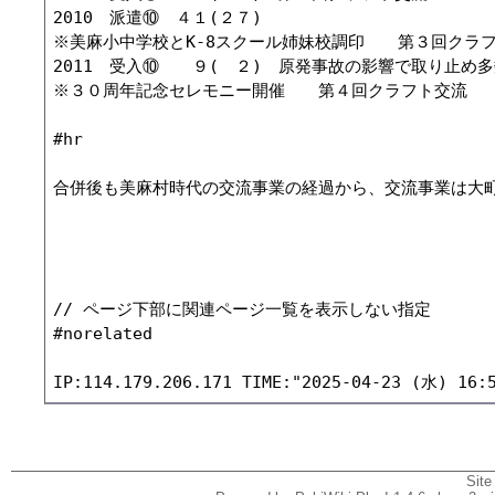
2010　派遣⑩　４１(２７)　

※美麻小中学校とK-8スクール姉妹校調印　　第３回クラフ
2011　受入⑩　　９(　２)　原発事故の影響で取り止め多
※３０周年記念セレモニー開催　　第４回クラフト交流

#hr

合併後も美麻村時代の交流事業の経過から、交流事業は大町
// ページ下部に関連ページ一覧を表示しない指定

#norelated

Site