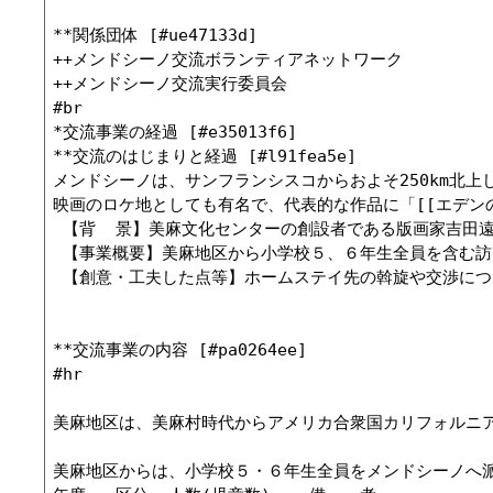
**関係団体 [#ue47133d]

++メンドシーノ交流ボランティアネットワーク

++メンドシーノ交流実行委員会

#br

*交流事業の経過 [#e35013f6]

**交流のはじまりと経過 [#l91fea5e]

メンドシーノは、サンフランシスコからおよそ250km北
映画のロケ地としても有名で、代表的な作品に「[[エデンの東>http://ja.
 【背  景】美麻文化センターの創設者である版画家吉田
 【事業概要】美麻地区から小学校５、６年生全員を含む訪
 【創意・工夫した点等】ホームステイ先の斡旋や交渉につ
**交流事業の内容 [#pa0264ee]

#hr

美麻地区は、美麻村時代からアメリカ合衆国カリフォルニ
美麻地区からは、小学校５・６年生全員をメンドシーノへ派